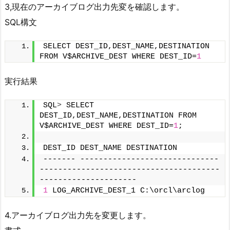
3,現在のアーカイブログ出力先変を確認します。
SQL構文
SELECT DEST_ID,DEST_NAME,DESTINATION 
FROM V$ARCHIVE_DEST WHERE DEST_ID=
1
実行結果
SQL
>
 SELECT 
DEST_ID,DEST_NAME,DESTINATION FROM 
V$ARCHIVE_DEST WHERE DEST_ID=
1
;
DEST_ID DEST_NAME DESTINATION
------- ------------------------------ 
---------------------------------------
---------------------
1
 LOG_ARCHIVE_DEST_1 C:\orcl\arclog
4.アーカイブログ出力先を変更します。