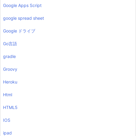
Google Apps Script
google spread sheet
Google ドライブ
Go言語
gradle
Groovy
Heroku
Html
HTML5
IOS
ipad