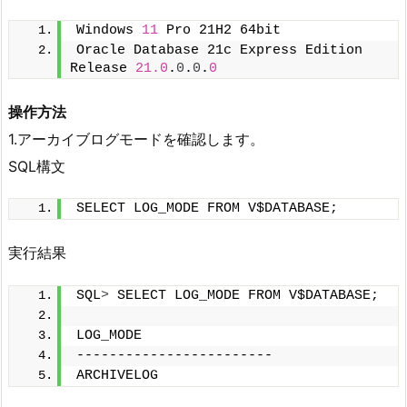
Windows 
11
 Pro 21H2 64bit
Oracle Database 21c Express Edition 
Release 
21.0
.
0
.
0
.
0
操作方法
1.アーカイブログモードを確認します。
SQL構文
SELECT LOG_MODE FROM V$DATABASE;
実行結果
SQL
>
 SELECT LOG_MODE FROM V$DATABASE;
LOG_MODE
------------------------
ARCHIVELOG