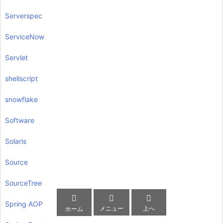
Serverspec
ServiceNow
Servlet
shellscript
snowflake
Software
Solaris
Source
SourceTree



Spring AOP
メニュー
上へ
ホーム