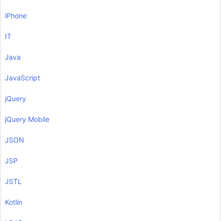
iPhone
IT
Java
JavaScript
jQuery
jQuery Mobile
JSON
JSP
JSTL
Kotlin