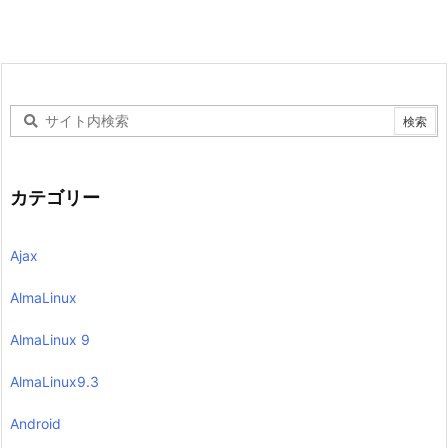
カテゴリー
Ajax
AlmaLinux
AlmaLinux 9
AlmaLinux9.3
Android