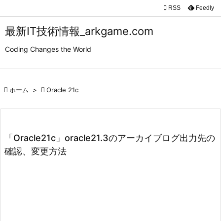

RSS
Feedly

メニュ
最新IT技術情報_arkgame.com

Coding Changes the World
サイド

前へ

ホーム
>

Oracle 21c

次へ

検索
「Oracle21c」oracle21.3のアーカイブログ出力先の
確認、変更方法