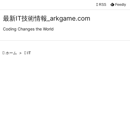

RSS
Feedly

メニュ
最新IT技術情報_arkgame.com

Coding Changes the World
サイド

前へ

ホーム
>

IT

次へ

検索