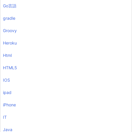
Go言語
gradle
Groovy
Heroku
Html
HTML5
IOS
ipad
iPhone
IT
Java