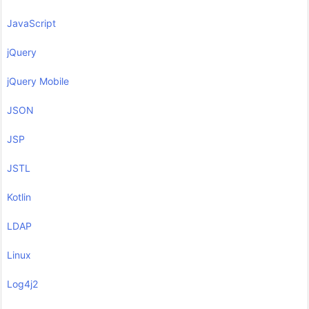
JavaScript
jQuery
jQuery Mobile
JSON
JSP
JSTL
Kotlin
LDAP
Linux
Log4j2