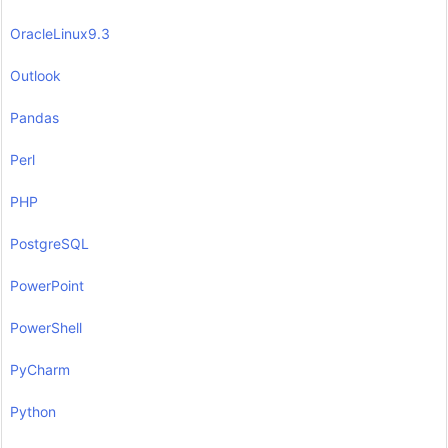
OracleLinux9.3
Outlook
Pandas
Perl
PHP
PostgreSQL
PowerPoint
PowerShell
PyCharm
Python