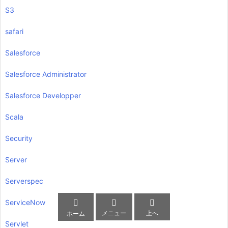
S3
safari
Salesforce
Salesforce Administrator
Salesforce Developper
Scala
Security
Server
Serverspec



ServiceNow
メニュー
上へ
ホーム
Servlet