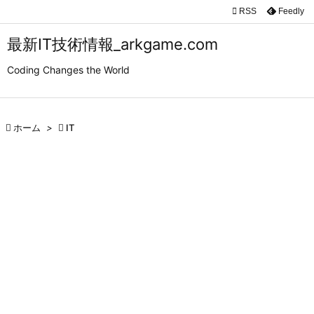

RSS
Feedly

メニュ
最新IT技術情報_arkgame.com

Coding Changes the World
サイド

前へ

ホーム
>

IT

次へ

検索