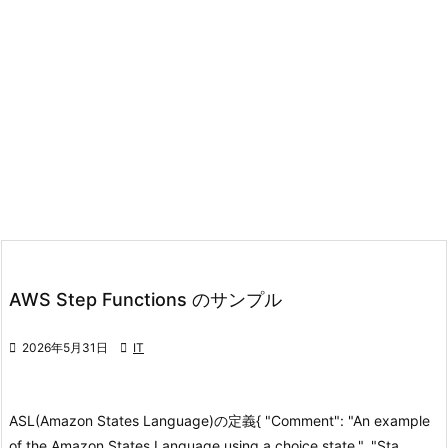
AWS Step Functions のサンプル

2026年5月31日

IT
ASL(Amazon States Language)の定義
{ "Comment": "An example
of the Amazon States Language using a choice state.", "Sta ...