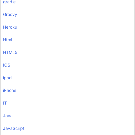
gradle
Groovy
Heroku
Html
HTML5
IOS
ipad
iPhone
IT
Java
JavaScript