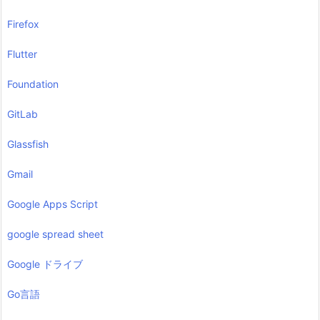
Firefox
Flutter
Foundation
GitLab
Glassfish
Gmail
Google Apps Script
google spread sheet
Google ドライブ
Go言語