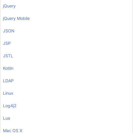
jQuery
jQuery Mobile
JSON
JSP
JSTL
Kotlin
LDAP
Linux
Log4j2
Lua
Mac OS X