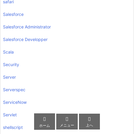
safari
Salesforce
Salesforce Administrator
Salesforce Developper
Scala
Security
Server
Serverspec
ServiceNow
Servlet



メニュー
上へ
ホーム
shellscript