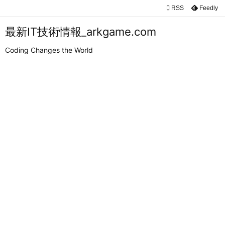

RSS
Feedly

メニュ
最新IT技術情報_arkgame.com

Coding Changes the World
サイド

前へ

次へ

検索