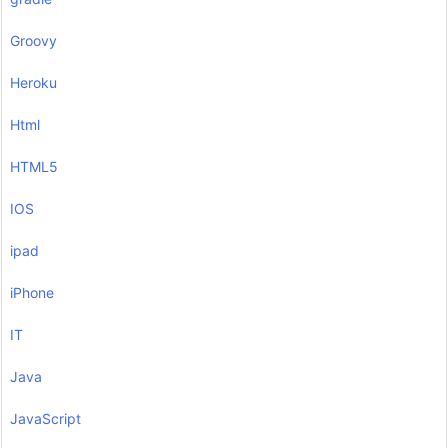
Groovy
Heroku
Html
HTML5
IOS
ipad
iPhone
IT
Java
JavaScript