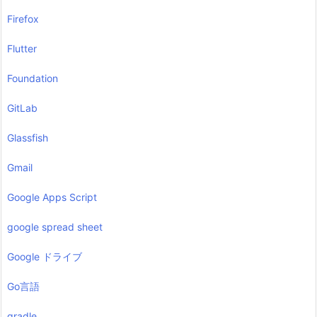
Firefox
Flutter
Foundation
GitLab
Glassfish
Gmail
Google Apps Script
google spread sheet
Google ドライブ
Go言語
gradle