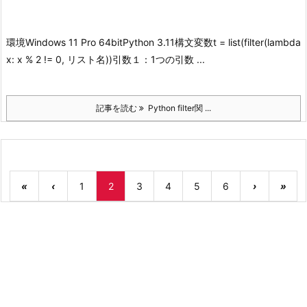
環境
Windows 11 Pro 64bit
Python 3.11
構文
変数t = list(filter(lambda
x: x % 2 != 0, リスト名))
引数１：1つの引数 ...
記事を読む
Python filter関 ...
«
‹
1
2
3
4
5
6
›
»