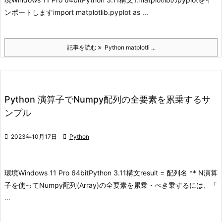
ンポートします
import matplotlib.pyplot as ...
記事を読む
Python matplotli ...
Python 演算子でNumpy配列の全要素を累乗するサ
ンプル

2023年10月17日

Python
環境
Windows 11 Pro 64bit
Python 3.11
構文
result = 配列名 ** N
演算
子を使ってNumpy配列(Array)の全要素を累乗・べき乗するには、「
...