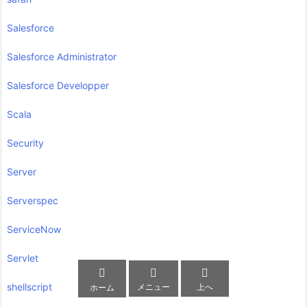
Salesforce
Salesforce Administrator
Salesforce Developper
Scala
Security
Server
Serverspec
ServiceNow
Servlet



shellscript
メニュー
上へ
ホーム