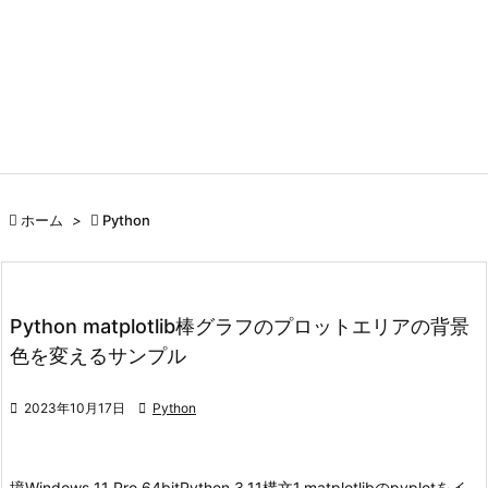

ホーム
>

Python
Python matplotlib棒グラフのプロットエリアの背景
色を変えるサンプル

2023年10月17日

Python
境
Windows 11 Pro 64bit
Python 3.11
構文
1.matplotlibのpyplotをイ