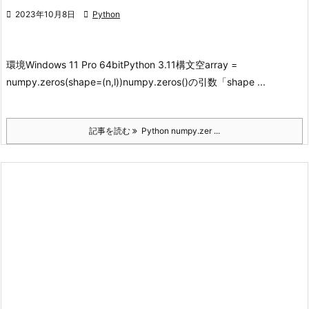

2023年10月8日

Python
環境
Windows 11 Pro 64bit
Python 3.11
構文
空array =
numpy.zeros(shape=(n,l))
numpy.zeros()の引数「shape ...
記事を読む
Python numpy.zer ...