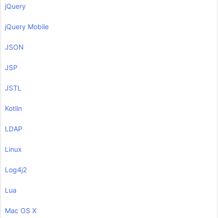
jQuery
jQuery Mobile
JSON
JSP
JSTL
Kotlin
LDAP
Linux
Log4j2
Lua
Mac OS X