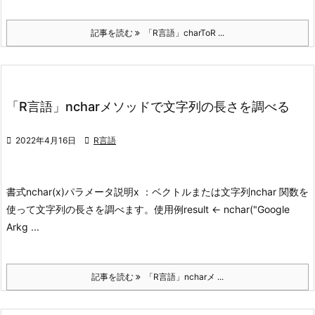
記事を読む
「R言語」charToR ...
「R言語」ncharメソッドで文字列の長さを調べる

2022年4月16日

R言語
書式
nchar(x)
パラメータ説明
x ：ベクトルまたは文字列
nchar 関数を
使って文字列の長さを調べます。
使用例
result <- nchar("Google
Arkg ...
記事を読む
「R言語」ncharメ ...