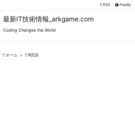

RSS
Feedly

メニュ
最新IT技術情報_arkgame.com

Coding Changes the World
サイド

前へ

ホーム
>

R言語

次へ

検索