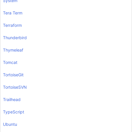
System
Tera Term
Terraform
Thunderbird
Thymeleaf
Tomcat
TortoiseGit
TortoiseSVN
Trailhead
TypeScript
Ubuntu