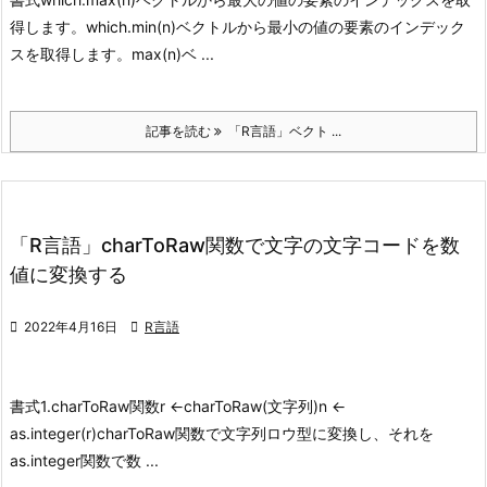
得します。
which.min(n)
ベクトルから最小の値の要素のインデック
スを取得します。
max(n)
ベ ...
記事を読む
「R言語」ベクト ...
「R言語」charToRaw関数で文字の文字コードを数
値に変換する

2022年4月16日

R言語
書式
1.charToRaw関数
r <-charToRaw(文字列)
n <-
as.integer(r)
charToRaw関数で文字列ロウ型に変換し、それを
as.integer関数で数 ...