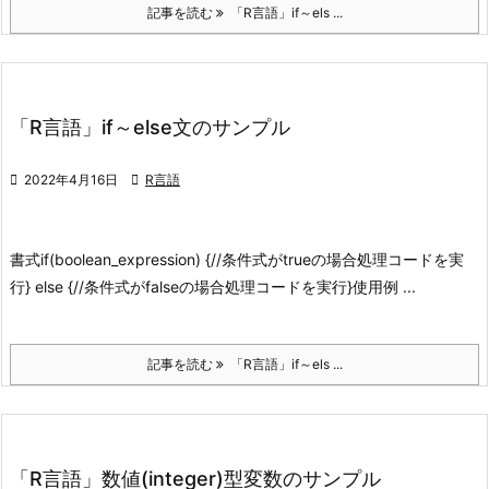
記事を読む
「R言語」if～els ...
「R言語」if～else文のサンプル

2022年4月16日

R言語
書式
if(boolean_expression) {
//条件式がtrueの場合処理コードを実
行
} else {
//条件式がfalseの場合処理コードを実行
}
使用例 ...
記事を読む
「R言語」if～els ...
「R言語」数値(integer)型変数のサンプル