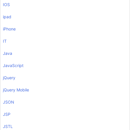
IOS
ipad
iPhone
IT
Java
JavaScript
jQuery
jQuery Mobile
JSON
JSP
JSTL