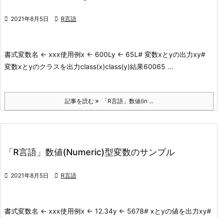

2021年8月5日

R言語
書式
変数名 <- xxx
使用例
x <- 600Ly <- 65L# 変数xとyの出力xy#
変数xとyのクラスを出力class(x)class(y)
結果
600
65 ...
記事を読む
「R言語」数値(in ...
「R言語」数値(Numeric)型変数のサンプル

2021年8月5日

R言語
書式
変数名 <- xxx
使用例
x <- 12.34y <- 5678# xとyの値を出力xy#