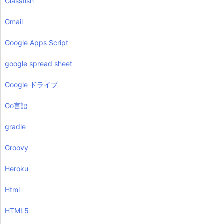
Glassfish
Gmail
Google Apps Script
google spread sheet
Google ドライブ
Go言語
gradle
Groovy
Heroku
Html
HTML5