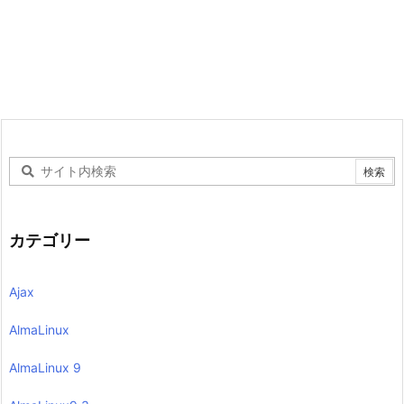
カテゴリー
Ajax
AlmaLinux
AlmaLinux 9