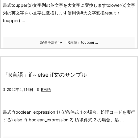
書式
toupper(x)
文字列の英文字を大文字に変換します
tolower(x)
文字
列の英文字を小文字に変換します
使用例
#大文字変換result <-
toupper( ...
記事を読む
「R言語」toupper ...
「R言語」if～else if文のサンプル

2022年4月16日

R言語
書式
if(boolean_expression 1) {
//条件式 1 の場合、処理コードを実行
する
} else if( boolean_expression 2) {
//条件式 2 の場合、処 ...