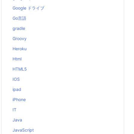
Google ドライブ
Go言語
gradle
Groovy
Heroku
Html
HTML5
IOS
ipad
iPhone
IT
Java
JavaScript