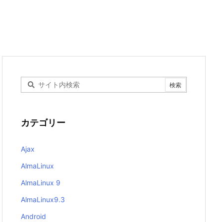
カテゴリー
Ajax
AlmaLinux
AlmaLinux 9
AlmaLinux9.3
Android