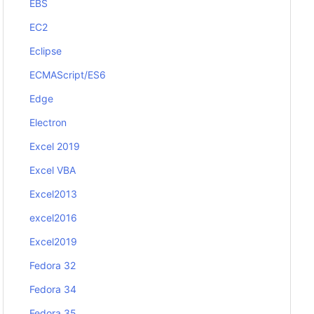
EBS
EC2
Eclipse
ECMAScript/ES6
Edge
Electron
Excel 2019
Excel VBA
Excel2013
excel2016
Excel2019
Fedora 32
Fedora 34
Fedora 35