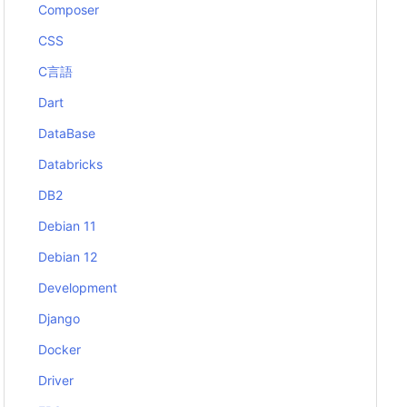
Composer
CSS
C言語
Dart
DataBase
Databricks
DB2
Debian 11
Debian 12
Development
Django
Docker
Driver