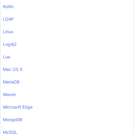
Kotlin
LDAP
Linux
Log4j2
Lua
Mac OS X
MariaDB
Maven
Microsoft Edge
MongoDB
MySQL