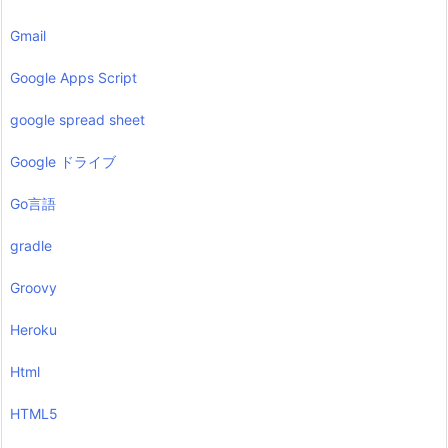
Gmail
Google Apps Script
google spread sheet
Google ドライブ
Go言語
gradle
Groovy
Heroku
Html
HTML5