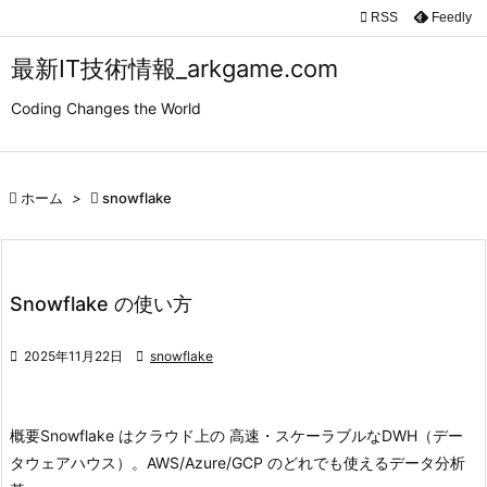

RSS
Feedly

メニュ
最新IT技術情報_arkgame.com

Coding Changes the World
サイド

前へ

ホーム
>

snowflake

次へ

検索
Snowflake の使い方

2025年11月22日

snowflake
概要
Snowflake はクラウド上の 高速・スケーラブルなDWH（デー
タウェアハウス）。
AWS/Azure/GCP のどれでも使えるデータ分析