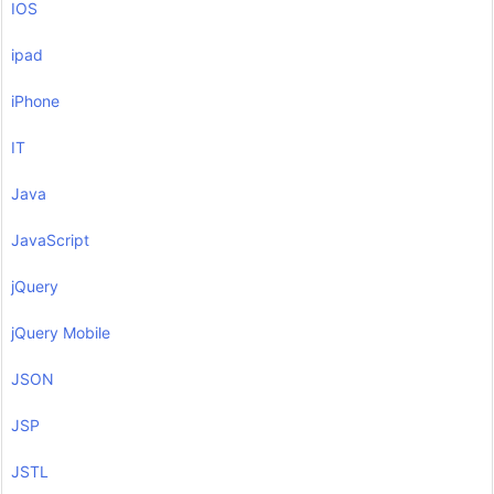
IOS
ipad
iPhone
IT
Java
JavaScript
jQuery
jQuery Mobile
JSON
JSP
JSTL