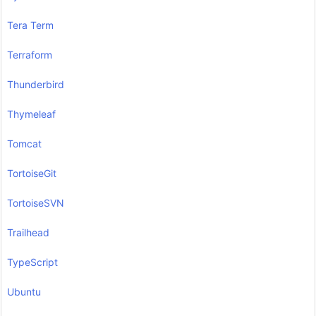
Tera Term
Terraform
Thunderbird
Thymeleaf
Tomcat
TortoiseGit
TortoiseSVN
Trailhead
TypeScript
Ubuntu