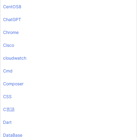
CentOS8
ChatGPT
Chrome
Cisco
cloudwatch
Cmd
Composer
CSS
C言語
Dart
DataBase