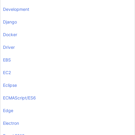
Development
Django
Docker
Driver
EBS
EC2
Eclipse
ECMAScript/ES6
Edge
Electron