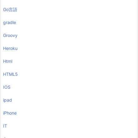
Go言語
gradle
Groovy
Heroku
Html
HTML5
IOS
ipad
iPhone
IT