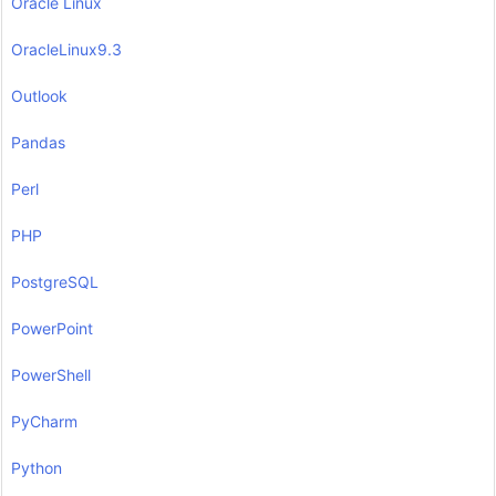
Oracle Linux
OracleLinux9.3
Outlook
Pandas
Perl
PHP
PostgreSQL
PowerPoint
PowerShell
PyCharm
Python