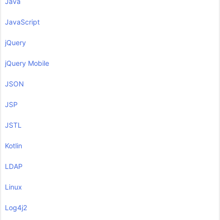
Java
JavaScript
jQuery
jQuery Mobile
JSON
JSP
JSTL
Kotlin
LDAP
Linux
Log4j2