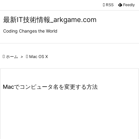

RSS
Feedly

メニュ
最新IT技術情報_arkgame.com

Coding Changes the World
サイド

前へ

ホーム
>

Mac OS X

次へ

検索
Macでコンピュータ名を変更する方法