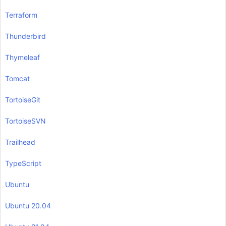
Terraform
Thunderbird
Thymeleaf
Tomcat
TortoiseGit
TortoiseSVN
Trailhead
TypeScript
Ubuntu
Ubuntu 20.04