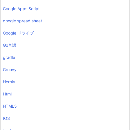
Google Apps Script
google spread sheet
Google ドライブ
Go言語
gradle
Groovy
Heroku
Html
HTML5
IOS