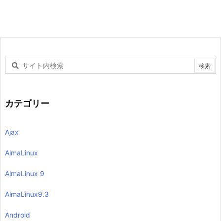
カテゴリー
Ajax
AlmaLinux
AlmaLinux 9
AlmaLinux9.3
Android