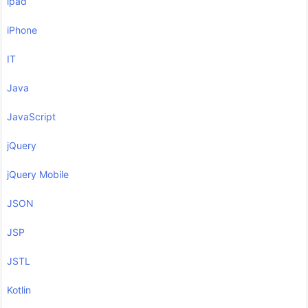
ipad
iPhone
IT
Java
JavaScript
jQuery
jQuery Mobile
JSON
JSP
JSTL
Kotlin