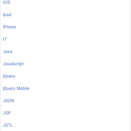
IOS
ipad
iPhone
IT
Java
JavaScript
jQuery
jQuery Mobile
JSON
JSP
JSTL