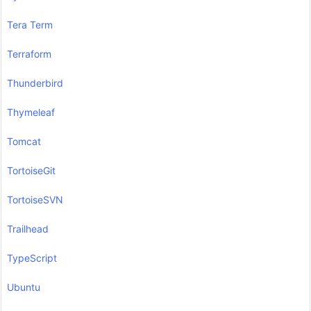
Tera Term
Terraform
Thunderbird
Thymeleaf
Tomcat
TortoiseGit
TortoiseSVN
Trailhead
TypeScript
Ubuntu