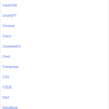
CentOS8
ChatGPT
Chrome
Cisco
cloudwatch
Cmd
Composer
CSS
C言語
Dart
DataBase