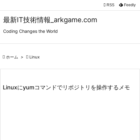

RSS
Feedly

メニュ
最新IT技術情報_arkgame.com

Coding Changes the World
サイド

前へ

ホーム
>

Linux

次へ

検索
Linuxにyumコマンドでリポジトリを操作するメモ