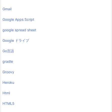
Gmail
Google Apps Script
google spread sheet
Google ドライブ
Go言語
gradle
Groovy
Heroku
Html
HTML5