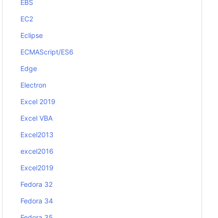
EBS
EC2
Eclipse
ECMAScript/ES6
Edge
Electron
Excel 2019
Excel VBA
Excel2013
excel2016
Excel2019
Fedora 32
Fedora 34
Fedora 35