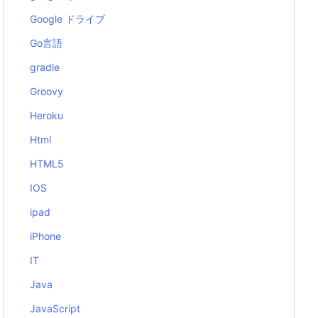
Google ドライブ
Go言語
gradle
Groovy
Heroku
Html
HTML5
IOS
ipad
iPhone
IT
Java
JavaScript