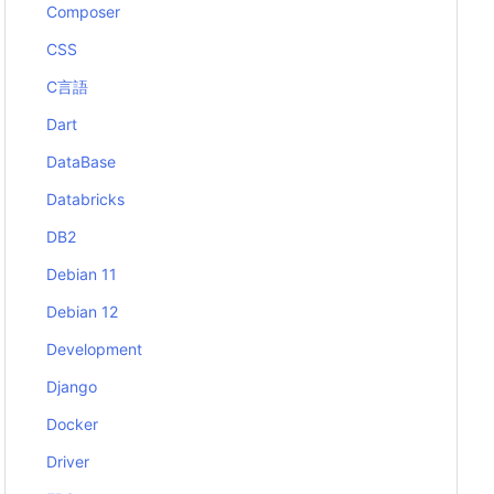
Composer
CSS
C言語
Dart
DataBase
Databricks
DB2
Debian 11
Debian 12
Development
Django
Docker
Driver