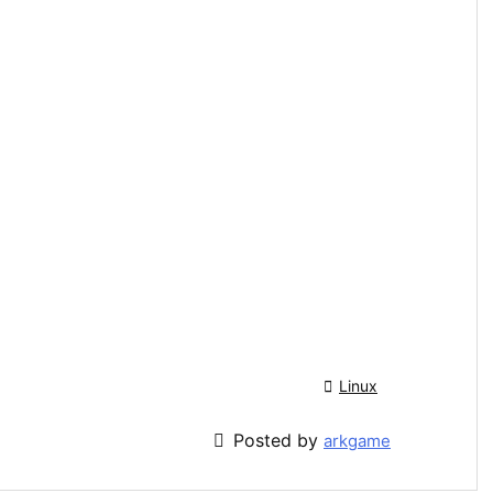

Linux

Posted by
arkgame