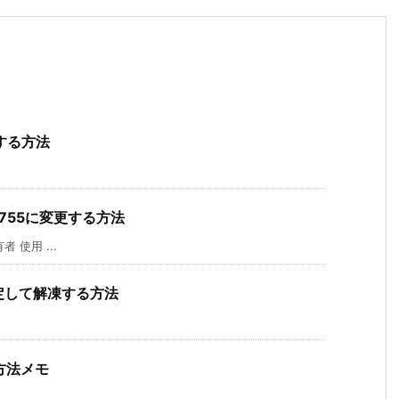
する方法
を755に変更する方法
 使用 ...
指定して解凍する方法
定方法メモ