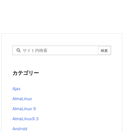
カテゴリー
Ajax
AlmaLinux
AlmaLinux 9
AlmaLinux9.3
Android