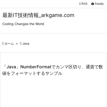

RSS
Feedly

メニュ
最新IT技術情報_arkgame.com

Coding Changes the World
サイド

前へ

ホーム
>

Java

次へ

検索
「Java」NumberFormatでカンマ区切り、通貨で数
値をフォーマットするサンプル