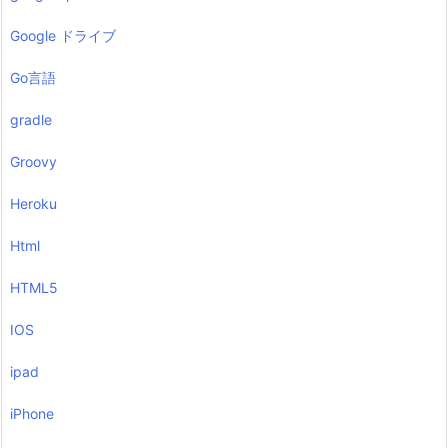
Google ドライブ
Go言語
gradle
Groovy
Heroku
Html
HTML5
IOS
ipad
iPhone