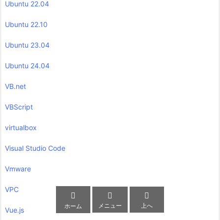
Ubuntu 22.04
Ubuntu 22.10
Ubuntu 23.04
Ubuntu 24.04
VB.net
VBScript
virtualbox
Visual Studio Code
Vmware
VPC



メニュー
上へ
ホーム
Vue.js