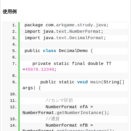
使用例
package com.
arkgame
.
strudy
.
java
;
import java.
text
.
NumberFormat
;
import java.
text
.
DecimalFormat
;
public 
class
 DecimalDemo 
{
   private static final double TT 
=
45678.12340
;
      public static 
void
main
(
String
[]
args
)
{
//カンマ区切
        NumberFormat nfA = 
NumberFormat.
getNumberInstance
()
;
//通貨
        NumberFormat nfB = 