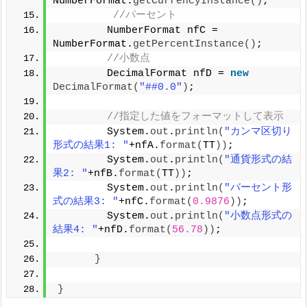
NumberFormat.
getCurrencyInstance
()
;
//パーセント
        NumberFormat nfC = 
NumberFormat.
getPercentInstance
()
;
//小数点
        DecimalFormat nfD = 
new
DecimalFormat
(
"##0.0"
)
;
//指定した値をフォーマットして表示
        System.
out
.
println
(
"カンマ区切り
形式の結果1: "
+nfA.
format
(
TT
))
;
        System.
out
.
println
(
"通貨形式の結
果2: "
+nfB.
format
(
TT
))
;
        System.
out
.
println
(
"バーセント形
式の結果3: "
+nfC.
format
(
0.9876
))
;
        System.
out
.
println
(
"小数点形式の
結果4: "
+nfD.
format
(
56.78
))
;
}
}