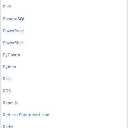
PHP
PostgreSQL
PowerPoint
PowerShell
PyCharm
Python
Rails
RDS
React.js
Red Hat Enterprise Linux
Redis