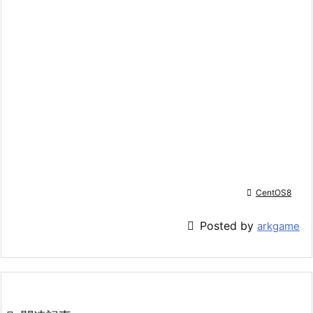

CentOS8

Posted by
arkgame