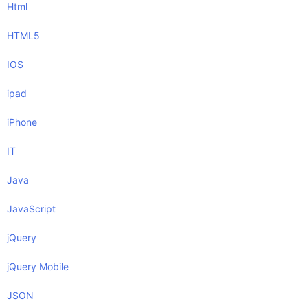
Html
HTML5
IOS
ipad
iPhone
IT
Java
JavaScript
jQuery
jQuery Mobile
JSON