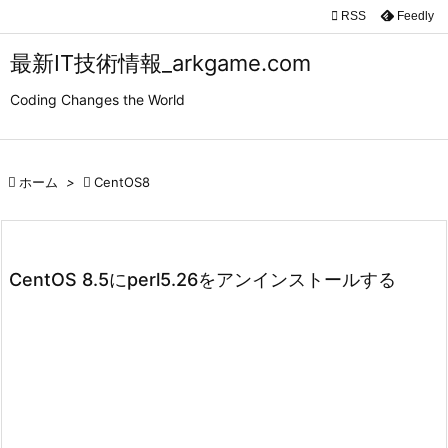

RSS
Feedly

メニュ
最新IT技術情報_arkgame.com

Coding Changes the World
サイド

前へ

ホーム
>

CentOS8

次へ

検索
CentOS 8.5にperl5.26をアンインストールする