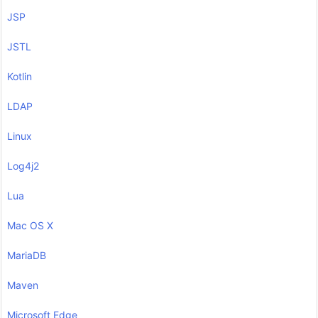
JSP
JSTL
Kotlin
LDAP
Linux
Log4j2
Lua
Mac OS X
MariaDB
Maven
Microsoft Edge