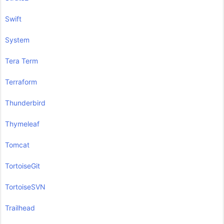
Swift
System
Tera Term
Terraform
Thunderbird
Thymeleaf
Tomcat
TortoiseGit
TortoiseSVN
Trailhead