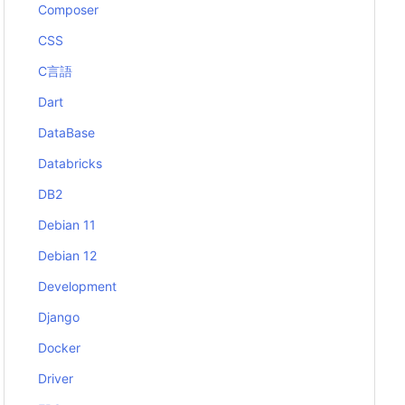
Composer
CSS
C言語
Dart
DataBase
Databricks
DB2
Debian 11
Debian 12
Development
Django
Docker
Driver