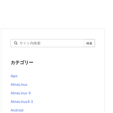
カテゴリー
Ajax
AlmaLinux
AlmaLinux 9
AlmaLinux9.3
Android