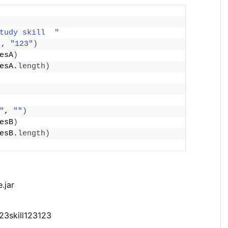
tudy skill  "
"
, 
"123"
)
esA
)
esA.
length
)
"
"
, 
""
)
esB
)
esB.
length
)
.jar
skill123123