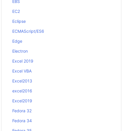
EBS
EC2
Eclipse
ECMAScript/ES6
Edge
Electron
Excel 2019
Excel VBA
Excel2013
excel2016
Excel2019
Fedora 32
Fedora 34
Fedora 35