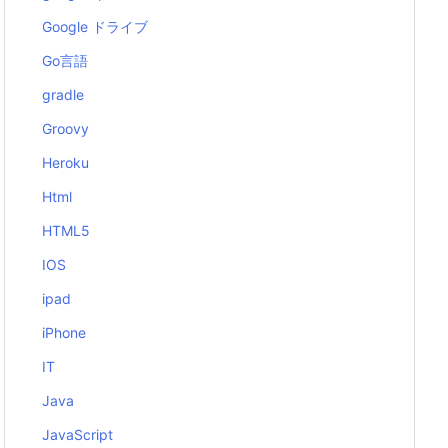
Google ドライブ
Go言語
gradle
Groovy
Heroku
Html
HTML5
IOS
ipad
iPhone
IT
Java
JavaScript