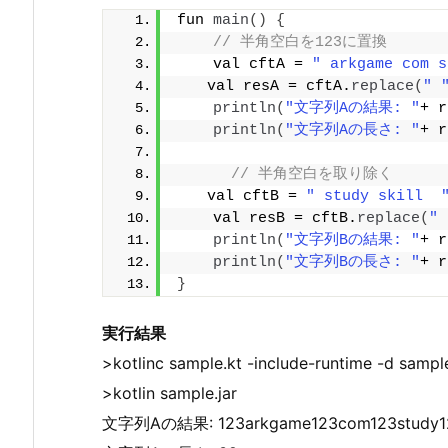
fun 
main
()
{
// 半角空白を123に置換
    val cftA = 
" arkgame com s
　　val resA = cftA.
replace
(
" 
println
(
"文字列Aの結果: "
+ r
println
(
"文字列Aの長さ: "
+ r
// 半角空白を取り除く
　　val cftB = 
" study skill  
    val resB = cftB.
replace
(
" 
println
(
"文字列Bの結果: "
+ r
println
(
"文字列Bの長さ: "
+ r
}
実行結果
>kotlinc sample.kt -include-runtime -d sample
>kotlin sample.jar
文字列Aの結果: 123arkgame123com123study123