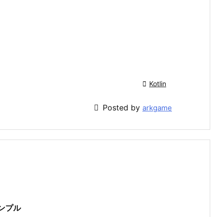

Kotlin

Posted by
arkgame
サンプル