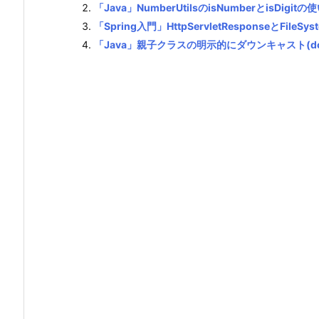
「Java」NumberUtilsのisNumberとisDigitの
「Spring入門」HttpServletResponseとFi
「Java」親子クラスの明示的にダウンキャスト(do