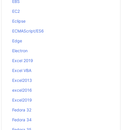
EBS
EC2
Eclipse
ECMAScript/ES6
Edge
Electron
Excel 2019
Excel VBA
Excel2013
excel2016
Excel2019
Fedora 32
Fedora 34
Fedora 35