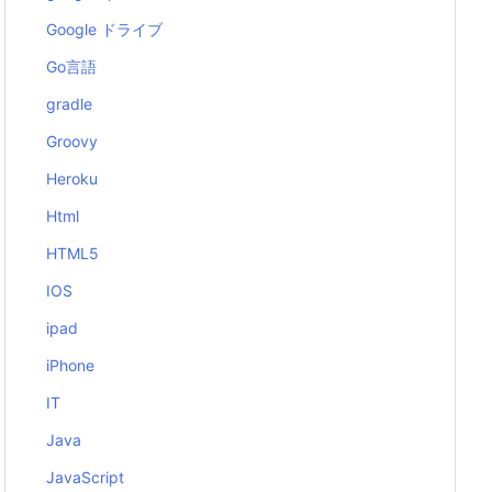
Google ドライブ
Go言語
gradle
Groovy
Heroku
Html
HTML5
IOS
ipad
iPhone
IT
Java
JavaScript