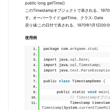
public long getTime()
このTimestampオブジェクトで表される、1970
す。オーバーライド:getTime、クラス: Date
戻り値:この日付で表される、1970年1月1日00:0
使用例
package com.
arkgame
.
stud
;
import java.
sql
.
Date
;
import java.
sql
.
Timestamp
;
import java.
text
.
ParseExceptio
public 
class
 TimestampDemo 
{
      public static 
void
main
(
// Timestampオブ
            Timestamp timestam
Timestamp
(
System.
currentTimeMi