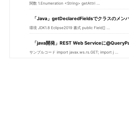
関数 1.Enumeration <String> getAttri ...
「Java」getDeclaredFieldsでクラスの
環境 JDK1.8 Eclipse2019 書式 public Field[] ...
「java開発」REST Web Serviceに@Query
サンプルコード import javax.ws.rs.GET; import j ...