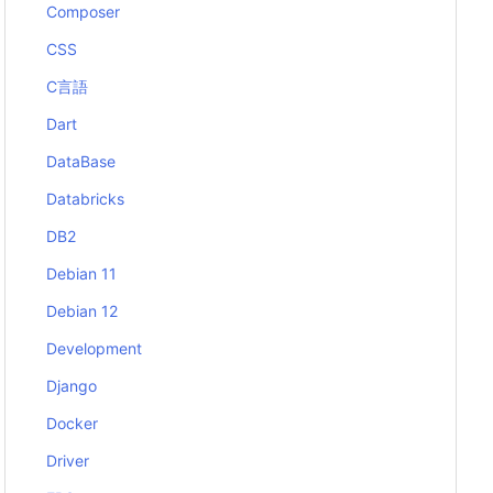
Composer
CSS
C言語
Dart
DataBase
Databricks
DB2
Debian 11
Debian 12
Development
Django
Docker
Driver