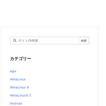
カテゴリー
Ajax
AlmaLinux
AlmaLinux 9
AlmaLinux9.3
Android