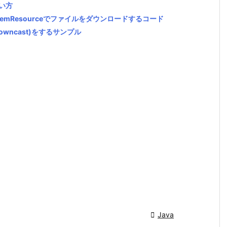
使い方
leSystemResourceでファイルをダウンロードするコード
wncast)をするサンプル

Java