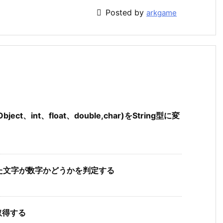

Posted by
arkgame
ject、int、float、double,char)をString型に変
で指定された文字が数字かどうかを判定する
を取得する