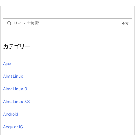
カテゴリー
Ajax
AlmaLinux
AlmaLinux 9
AlmaLinux9.3
Android
AngularJS