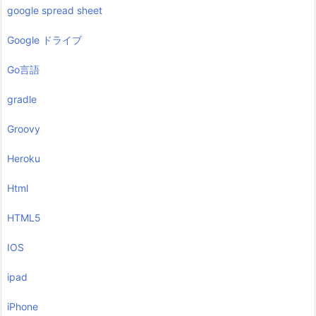
google spread sheet
Google ドライブ
Go言語
gradle
Groovy
Heroku
Html
HTML5
IOS
ipad
iPhone