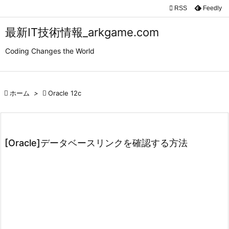

RSS
Feedly

メニュ
最新IT技術情報_arkgame.com

Coding Changes the World
サイド

前へ

ホーム
>

Oracle 12c

次へ

検索
[Oracle]データベースリンクを確認する方法