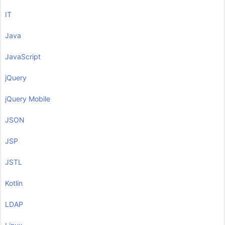
IT
Java
JavaScript
jQuery
jQuery Mobile
JSON
JSP
JSTL
Kotlin
LDAP