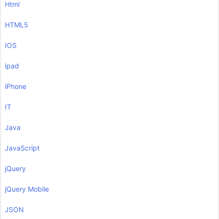
Html
HTML5
IOS
ipad
iPhone
IT
Java
JavaScript
jQuery
jQuery Mobile
JSON