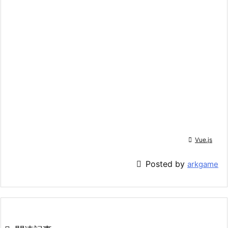

Vue.js

Posted by
arkgame