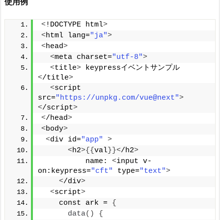
使用例
<
!DOCTYPE html
>
<
html lang=
"ja"
>
<
head
>
<
meta charset=
"utf-8"
>
<
title
>
 keypressイベントサンプル
<
/title
>
<
script 
src=
"https://unpkg.com/vue@next"
>
<
/script
>
<
/head
>
<
body
>
<
div id=
"app"
>
<
h2
>{{
val
}}<
/h2
>
          name: 
<
input v-
on:keypress=
"cft"
 type=
"text"
>
<
/div
>
<
script
>
    const ark = 
{
data
()
{