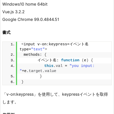
Windows10 home 64bit
Vue.js 3.2.2
Google Chrome 99.0.4844.51
書式
<
input v-on:keypress=イベント名 
type=
"text"
>
 methods: 
{
       イベント名: 
function
(
e
)
{
this
.
val
 = 
"you input: 
"
+e.
target
.
value
}
}
「v-on:keypress」を使用して、keypressイベントを取得
します。