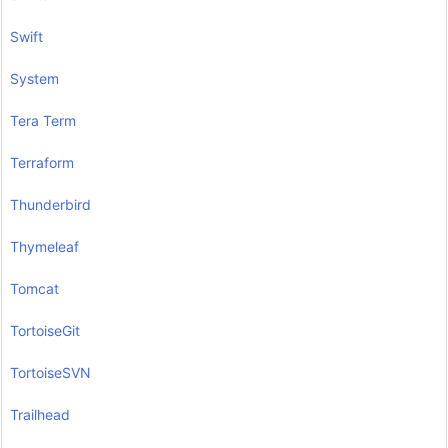
Swift
System
Tera Term
Terraform
Thunderbird
Thymeleaf
Tomcat
TortoiseGit
TortoiseSVN
Trailhead