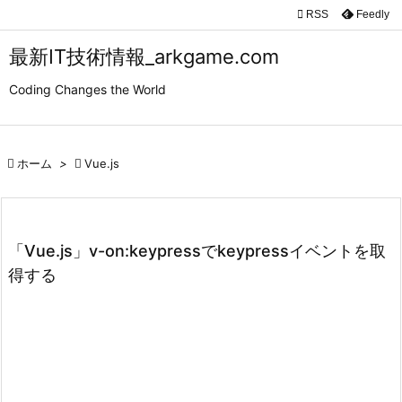

RSS
Feedly

メニュ
最新IT技術情報_arkgame.com

Coding Changes the World
サイド

前へ

ホーム
>

Vue.js

次へ

検索
「Vue.js」v-on:keypressでkeypressイベントを取
得する