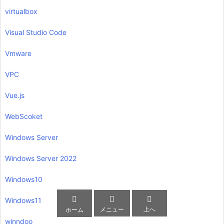
virtualbox
Visual Studio Code
Vmware
VPC
Vue.js
WebScoket
Windows Server
Windows Server 2022
Windows10



Windows11
メニュー
上へ
ホーム
winndoo