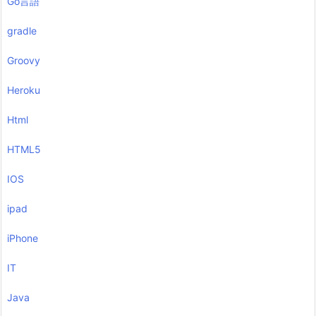
Go言語
gradle
Groovy
Heroku
Html
HTML5
IOS
ipad
iPhone
IT
Java