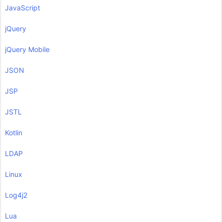
JavaScript
jQuery
jQuery Mobile
JSON
JSP
JSTL
Kotlin
LDAP
Linux
Log4j2
Lua