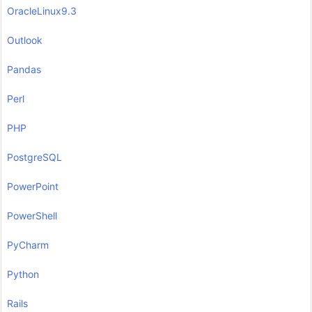
OracleLinux9.3
Outlook
Pandas
Perl
PHP
PostgreSQL
PowerPoint
PowerShell
PyCharm
Python
Rails