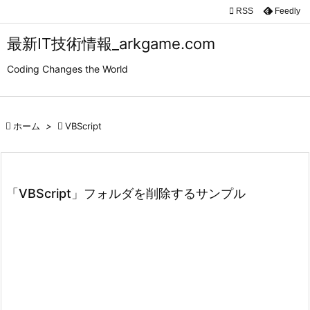

RSS
Feedly

メニュ
最新IT技術情報_arkgame.com

Coding Changes the World
サイド

前へ

ホーム
>

VBScript

次へ

検索
「VBScript」フォルダを削除するサンプル