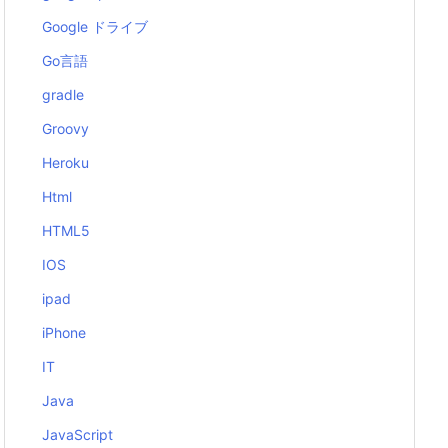
Google ドライブ
Go言語
gradle
Groovy
Heroku
Html
HTML5
IOS
ipad
iPhone
IT
Java
JavaScript