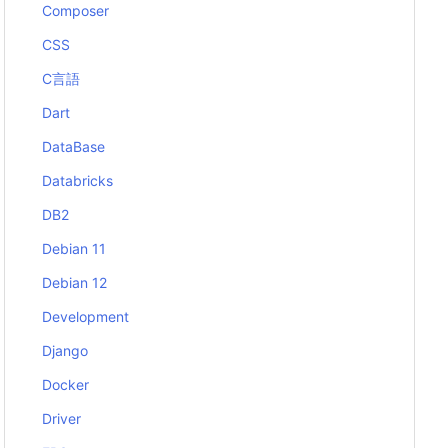
Composer
CSS
C言語
Dart
DataBase
Databricks
DB2
Debian 11
Debian 12
Development
Django
Docker
Driver