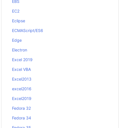
EBS
EC2
Eclipse
ECMAScript/ES6
Edge
Electron
Excel 2019
Excel VBA
Excel2013
excel2016
Excel2019
Fedora 32
Fedora 34
Fedora 35