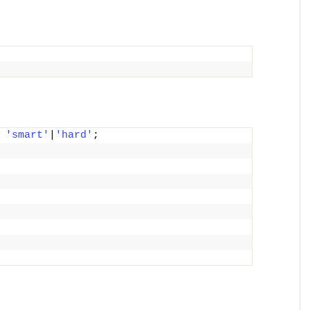
'smart'
|
'hard'
;