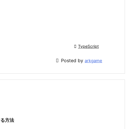

TypeScript

Posted by
arkgame
除する方法