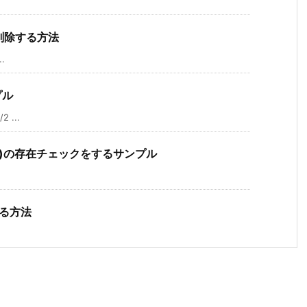
)を削除する方法
.
プル
 ...
ー(key)の存在チェックをするサンプル
する方法