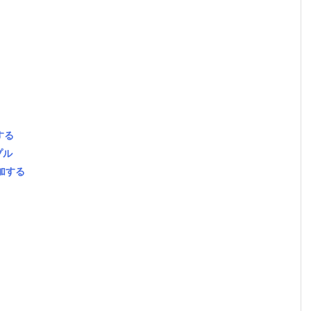
する
プル
追加する