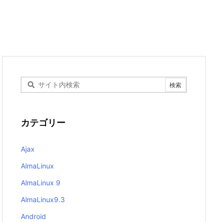
カテゴリー
Ajax
AlmaLinux
AlmaLinux 9
AlmaLinux9.3
Android