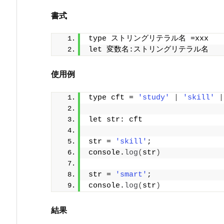
書式
type ストリングリテラル名 =xxx
let 変数名:ストリングリテラル名
使用例
type cft = 
'study'
|
'skill'
|
let str: cft
str = 
'skill'
;
console.
log
(
str
)
str = 
'smart'
; 
console.
log
(
str
)
結果