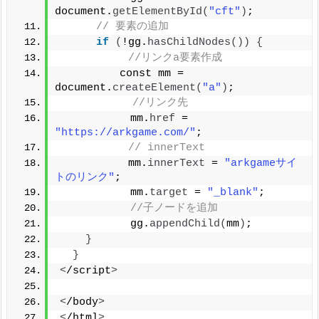
document.
getElementById
(
"cft"
)
;
// 要素の追加
if
(
!gg.
hasChildNodes
())
{
//リンクa要素作成
      　　const mm = 
document.
createElement
(
"a"
)
;
//リンク先
      　　　mm.
href
 = 
"https://arkgame.com/"
;
// innerText
         　mm.
innerText
 = 
"arkgameサイ
トのリンク"
;
      　　　mm.
target
 = 
"_blank"
;
//子ノードを追加
      　　　gg.
appendChild
(
mm
)
;
}
}
<
/script
>
<
/body
>
<
/html
>