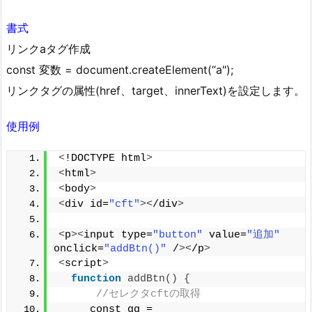
書式
リンクaタグ作成
const 変数 = document.createElement(“a");
リンクタグの属性(href、target、innerText)を設定します。
使用例
<
!DOCTYPE html
>
<
html
>
<
body
>
<
div id=
"cft"
><
/div
>
<
p
><
input type=
"button"
 value=
"追加"
onclick=
"addBtn()"
 /
><
/p
>
<
script
>
function
addBtn
()
{
//セレクタcftの取得
　　　const gg = 