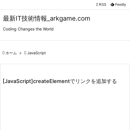

RSS
Feedly

メニュ
最新IT技術情報_arkgame.com

Coding Changes the World
サイド

前へ

ホーム
>

JavaScript

次へ

検索
[JavaScript]createElementでリンクを追加する