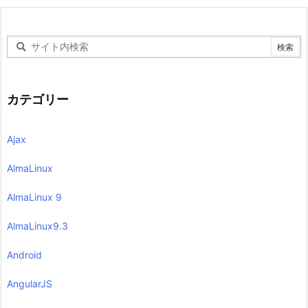
カテゴリー
Ajax
AlmaLinux
AlmaLinux 9
AlmaLinux9.3
Android
AngularJS