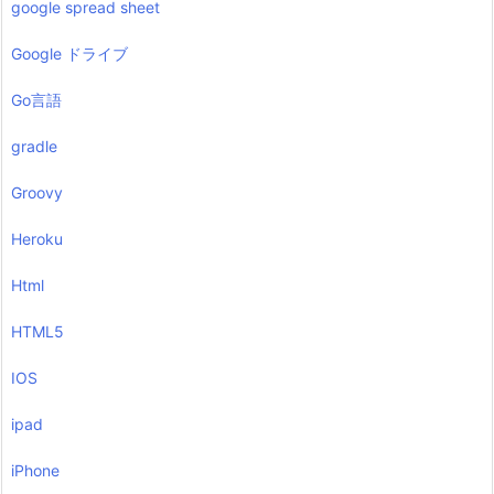
google spread sheet
Google ドライブ
Go言語
gradle
Groovy
Heroku
Html
HTML5
IOS
ipad
iPhone