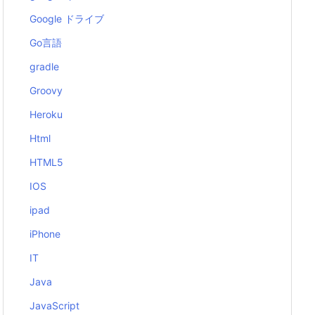
Google ドライブ
Go言語
gradle
Groovy
Heroku
Html
HTML5
IOS
ipad
iPhone
IT
Java
JavaScript