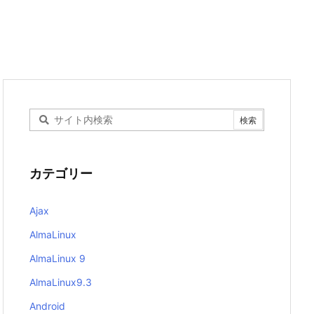
カテゴリー
Ajax
AlmaLinux
AlmaLinux 9
AlmaLinux9.3
Android