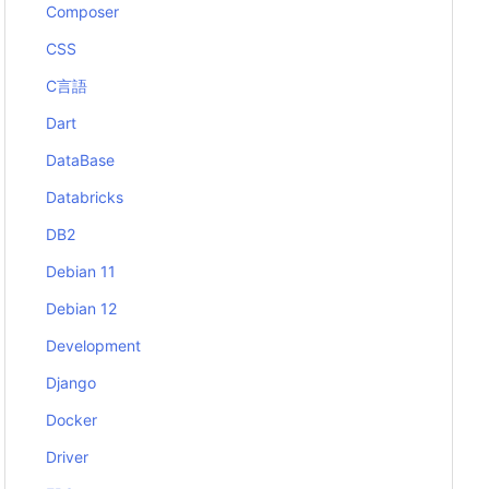
Composer
CSS
C言語
Dart
DataBase
Databricks
DB2
Debian 11
Debian 12
Development
Django
Docker
Driver