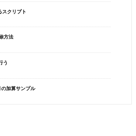
るスクリプト
削除方法
を行う
、月の加算サンプル