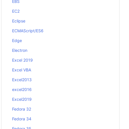
EBS
EC2
Eclipse
ECMAScript/ES6
Edge
Electron
Excel 2019
Excel VBA
Excel2013
excel2016
Excel2019
Fedora 32
Fedora 34
Fedora 35