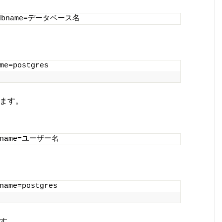
-dbname=データベース名
me=postgres
します。
rname=ユーザー名
name=postgres
ます