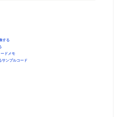
変換する
る
コードメモ
合するサンプルコード