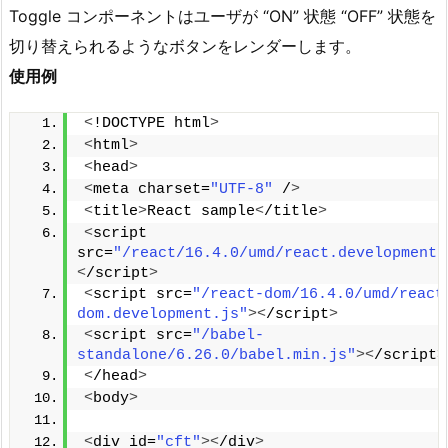
Toggle コンポーネントはユーザが “ON” 状態 “OFF” 状態を
切り替えられるようなボタンをレンダーします。
使用例
<
!DOCTYPE html
>
<
html
>
<
head
>
<
meta charset=
"UTF-8"
 /
>
<
title
>
React sample
<
/title
>
<
script 
src=
"/react/16.4.0/umd/react.development.
<
/script
>
<
script src=
"/react-dom/16.4.0/umd/react
dom.development.js"
><
/script
>
<
script src=
"/babel-
standalone/6.26.0/babel.min.js"
><
/script
>
<
/head
>
<
body
>
<
div id=
"cft"
><
/div
>