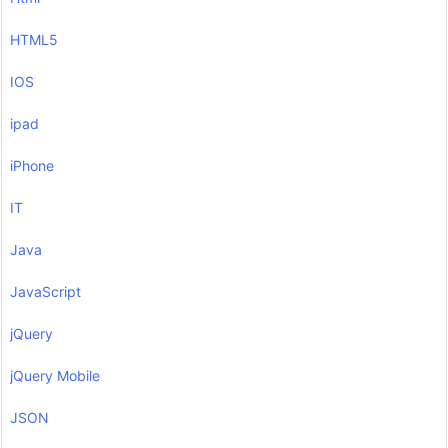
HTML5
IOS
ipad
iPhone
IT
Java
JavaScript
jQuery
jQuery Mobile
JSON