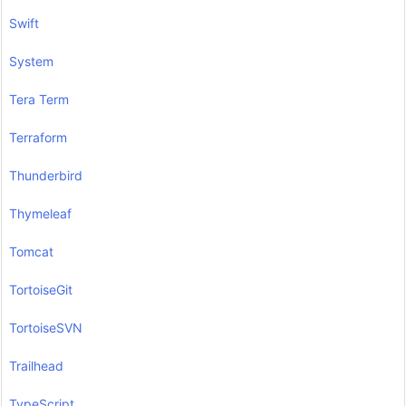
Swift
System
Tera Term
Terraform
Thunderbird
Thymeleaf
Tomcat
TortoiseGit
TortoiseSVN
Trailhead
TypeScript