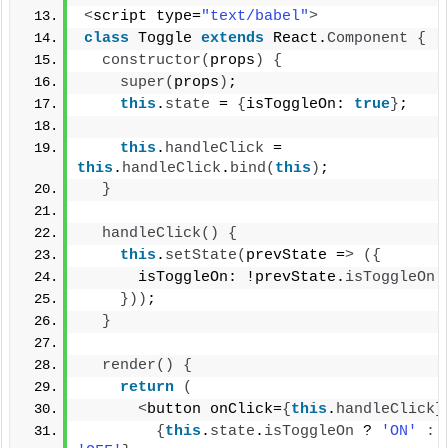
<
script type=
"text/babel"
>
class
 Toggle 
extends
 React.
Component
{
constructor
(
props
)
{
super
(
props
)
;
this
.
state
 = 
{
isToggleOn: 
true
}
;
this
.
handleClick
 = 
this
.
handleClick
.
bind
(
this
)
;
}
handleClick
()
{
this
.
setState
(
prevState =
>
({
      isToggleOn: !prevState.
isToggleOn
}))
;
}
render
()
{
return
(
<
button onClick=
{
this
.
handleClick
}
{
this
.
state
.
isToggleOn
 ? 
'ON'
: