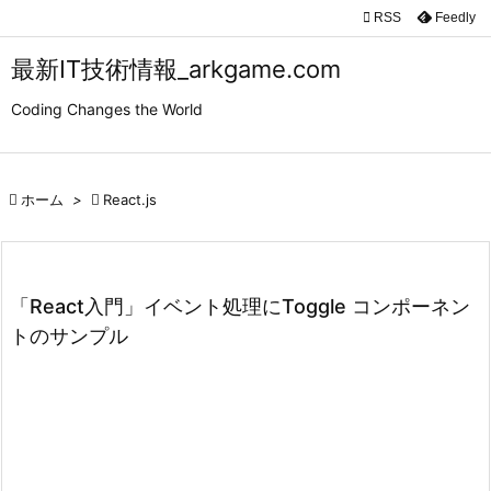

RSS
Feedly

メニュ
最新IT技術情報_arkgame.com

Coding Changes the World
サイド

前へ

ホーム
>

React.js

次へ

検索
「React入門」イベント処理にToggle コンポーネン
トのサンプル