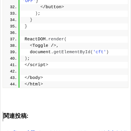
'OFF'
}
<
/button
>
)
;
}
}
ReactDOM.
render
(
<
Toggle /
>
,
  document.
getElementById
(
'cft'
)
)
;
<
/script
>
<
/body
>
<
/html
>
関連投稿: