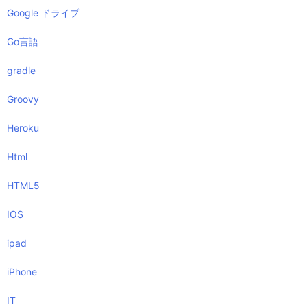
Google ドライブ
Go言語
gradle
Groovy
Heroku
Html
HTML5
IOS
ipad
iPhone
IT