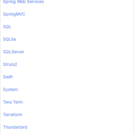
Spring Web Services
SpringMVC
SQL
SQLite
SQLServer
Struts2
Swift
System
Tera Term
Terraform
Thunderbird