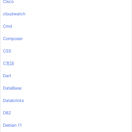
Cisco
cloudwatch
Cmd
Composer
CSS
C言語
Dart
DataBase
Databricks
DB2
Debian 11