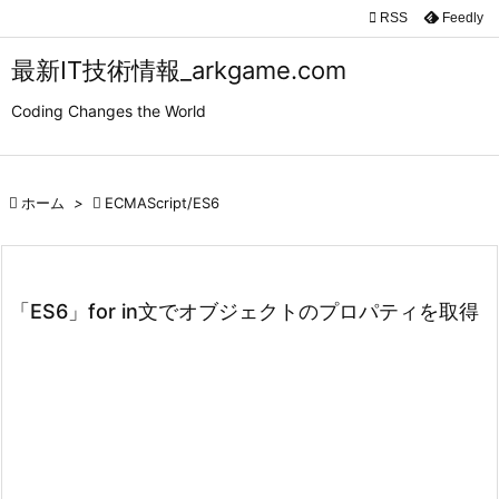

RSS
Feedly

メニュ
最新IT技術情報_arkgame.com

Coding Changes the World
サイド

前へ

ホーム
>

ECMAScript/ES6

次へ

検索
「ES6」for in文でオブジェクトのプロパティを取得