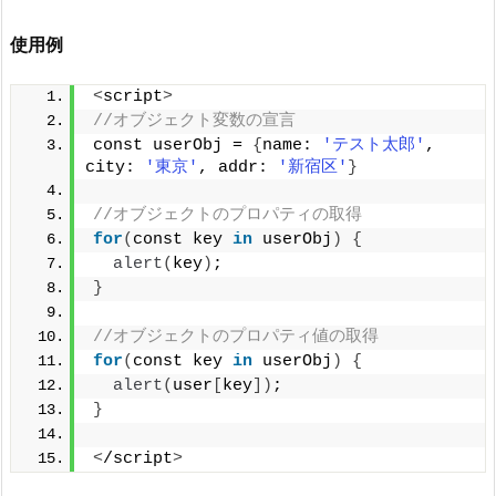
使用例
<
script
>
//オブジェクト変数の宣言
const userObj = 
{
name: 
'テスト太郎'
, 
city: 
'東京'
, addr: 
'新宿区'
}
//オブジェクトのプロパティの取得
for
(
const key 
in
 userObj
)
{
alert
(
key
)
;
}
//オブジェクトのプロパティ値の取得
for
(
const key 
in
 userObj
)
{
alert
(
user
[
key
])
;
}
<
/script
>