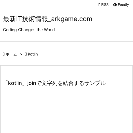

RSS
Feedly

メニュ
最新IT技術情報_arkgame.com

Coding Changes the World
サイド

前へ

ホーム
>

Kotlin

次へ

検索
「kotlin」joinで文字列を結合するサンプル