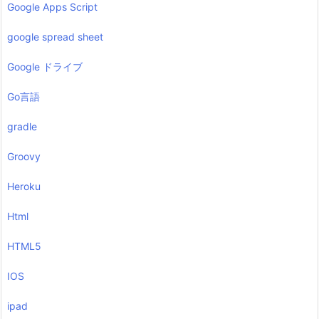
Google Apps Script
google spread sheet
Google ドライブ
Go言語
gradle
Groovy
Heroku
Html
HTML5
IOS
ipad