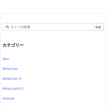
カテゴリー
Ajax
AlmaLinux
AlmaLinux 9
AlmaLinux9.3
Android