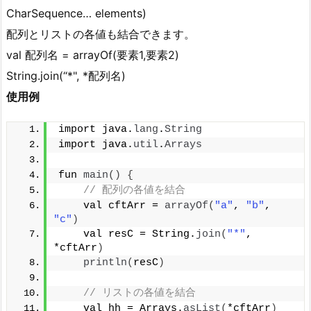
CharSequence… elements)
配列とリストの各値も結合できます。
val 配列名 = arrayOf(要素1,要素2)
String.join(“*", *配列名)
使用例
import java.
lang
.
String
import java.
util
.
Arrays
fun 
main
()
{
// 配列の各値を結合
    val cftArr = 
arrayOf
(
"a"
, 
"b"
, 
"c"
)
    val resC = String.
join
(
"*"
, 
*cftArr
)
println
(
resC
)
// リストの各値を結合
    val hh = Arrays.
asList
(
*cftArr
)