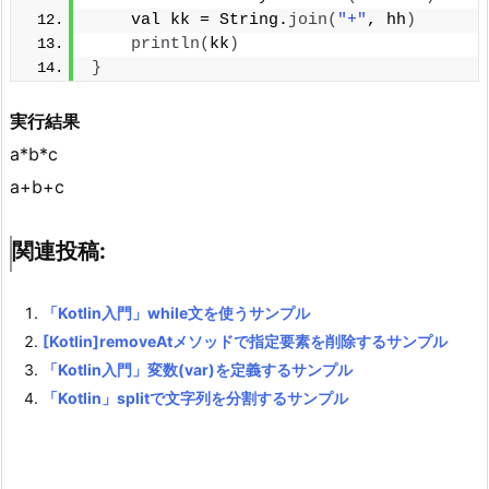
    val kk = String.
join
(
"+"
, hh
)
println
(
kk
)
}
実行結果
a*b*c
a+b+c
関連投稿:
「Kotlin入門」while文を使うサンプル
[Kotlin]removeAtメソッドで指定要素を削除するサンプル
「Kotlin入門」変数(var)を定義するサンプル
「Kotlin」splitで文字列を分割するサンプル