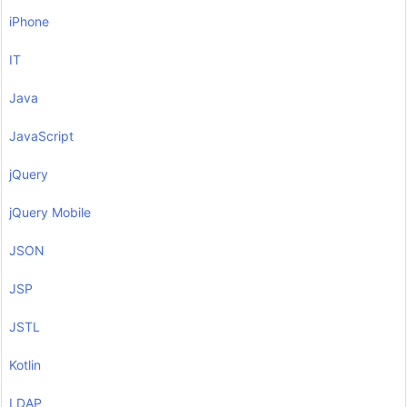
iPhone
IT
Java
JavaScript
jQuery
jQuery Mobile
JSON
JSP
JSTL
Kotlin
LDAP