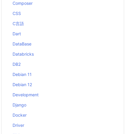
Composer
CSS
C言語
Dart
DataBase
Databricks
DB2
Debian 11
Debian 12
Development
Django
Docker
Driver