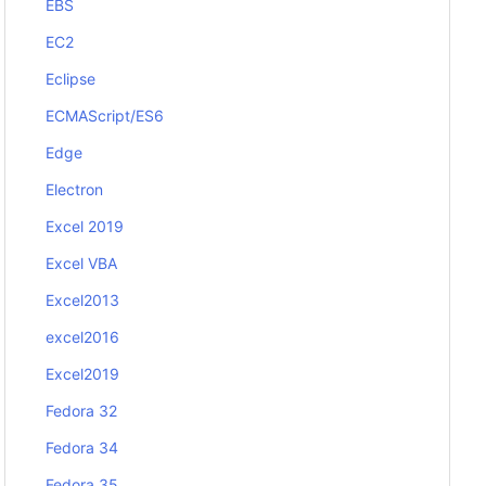
EBS
EC2
Eclipse
ECMAScript/ES6
Edge
Electron
Excel 2019
Excel VBA
Excel2013
excel2016
Excel2019
Fedora 32
Fedora 34
Fedora 35