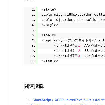
<
style
>
table
{
width:150px;border-colla
table td
{
border: 2px solid 
#00
<
/style
>
<
table
>
<
caption
>
テーブルのタイトル
<
/capt
<
tr
><
td
>
項目
1
  AA
<
/td
><
/
<
tr
><
td
>
項目
2
  BB
<
/td
><
/
<
tr
><
td
>
項目
3
  CC
<
/td
><
/
<
/table
>
関連投稿:
「JavaScript」CSSRule.cssTextでスタイ