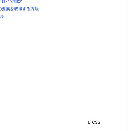
なのイロハで指定
定位置の要素を取得する方法
プル

CSS