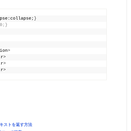
pse:collapse;
}
0;}
ion
>
tr
>
tr
>
tr
>
ルのテキストを返す方法