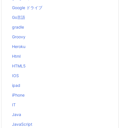
Google ドライブ
Go言語
gradle
Groovy
Heroku
Html
HTML5
IOS
ipad
iPhone
IT
Java
JavaScript