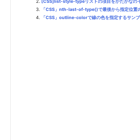
[CSS]list-style-typeリストの項目をかたか
「CSS」nth-last-of-type()で最後から指
「CSS」outline-colorで線の色を指定するサン