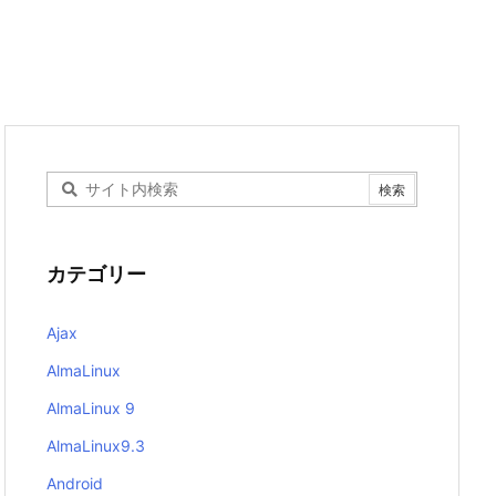
カテゴリー
Ajax
AlmaLinux
AlmaLinux 9
AlmaLinux9.3
Android