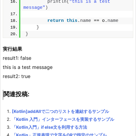
println
(
"this is a test 
message"
)
return
this
.
name
 == o.
name
}
}
実行結果
result1: false
this is a test message
result2: true
関連投稿:
[Kotlin]addAllで二つのリストを連結するサンプル
「Kotlin 入門」インターフェースを実装するサンプル
「Kotlin入門」if else文を利用する方法
「Kotlin」正規表現で文字をORで指定のサンプル