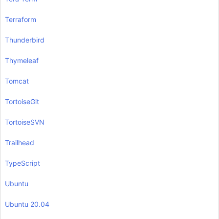
Terraform
Thunderbird
Thymeleaf
Tomcat
TortoiseGit
TortoiseSVN
Trailhead
TypeScript
Ubuntu
Ubuntu 20.04