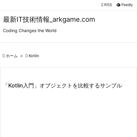

RSS
Feedly

メニュ
最新IT技術情報_arkgame.com

Coding Changes the World
サイド

前へ

ホーム
>

Kotlin

次へ

検索
「Kotlin入門」オブジェクトを比較するサンプル