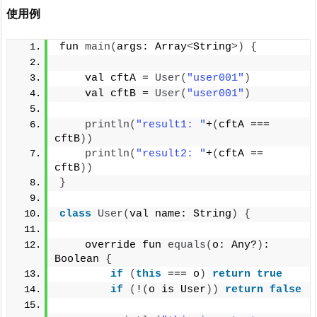
使用例
fun 
main
(
args: Array
<
String
>)
{
    val cftA = 
User
(
"user001"
)
    val cftB = 
User
(
"user001"
)
println
(
"result1: "
+
(
cftA === 
cftB
))
println
(
"result2: "
+
(
cftA == 
cftB
))
}
class
User
(
val name: String
)
{
    override fun 
equals
(
o: Any?
)
: 
Boolean 
{
if
(
this
 === o
)
return
true
if
(
!
(
o is User
))
return
false