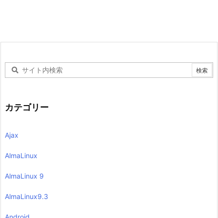
カテゴリー
Ajax
AlmaLinux
AlmaLinux 9
AlmaLinux9.3
Android