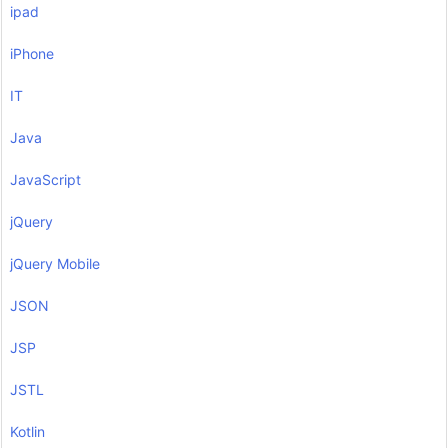
ipad
iPhone
IT
Java
JavaScript
jQuery
jQuery Mobile
JSON
JSP
JSTL
Kotlin