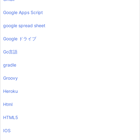
Google Apps Script
google spread sheet
Google ドライブ
Go言語
gradle
Groovy
Heroku
Html
HTML5
IOS