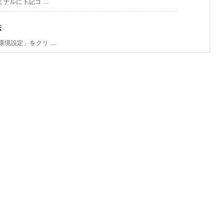
ナルに下記コ ...
法
環境設定」をクリ ...