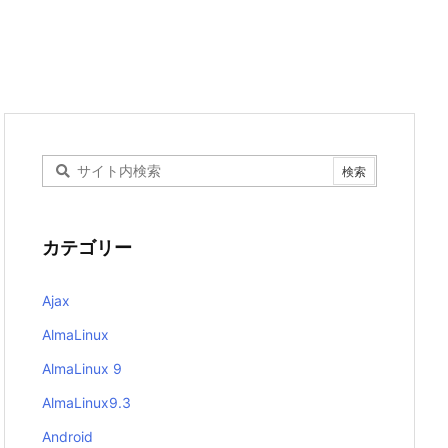
カテゴリー
Ajax
AlmaLinux
AlmaLinux 9
AlmaLinux9.3
Android