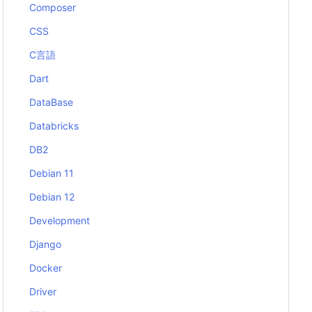
Composer
CSS
C言語
Dart
DataBase
Databricks
DB2
Debian 11
Debian 12
Development
Django
Docker
Driver