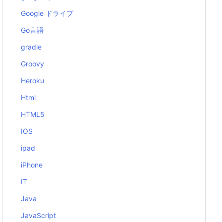
Google ドライブ
Go言語
gradle
Groovy
Heroku
Html
HTML5
IOS
ipad
iPhone
IT
Java
JavaScript