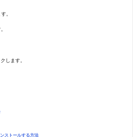
ます。
す。
。
リックします。
モ
をアンインストールする方法