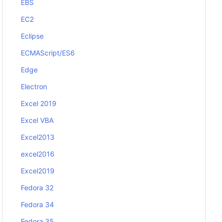
EBS
EC2
Eclipse
ECMAScript/ES6
Edge
Electron
Excel 2019
Excel VBA
Excel2013
excel2016
Excel2019
Fedora 32
Fedora 34
Fedora 35