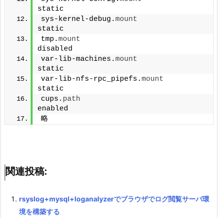
static
sys-kernel-debug.
mount
static
tmp.
mount
disabled
var-lib-machines.
mount
static
var-lib-nfs-rpc_pipefs.
mount
static
cups.
path
enabled
略
関連投稿:
rsyslog+mysql+loganalyzerでブラウザでログ閲覧サーバ環
境を構築する