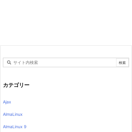
カテゴリー
Ajax
AlmaLinux
AlmaLinux 9