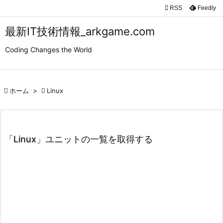

RSS
Feedly

メニュ
最新IT技術情報_arkgame.com

Coding Changes the World
サイド

前へ

ホーム
>

Linux

次へ

検索
「Linux」ユニットの一覧を取得する