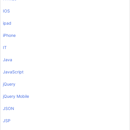
IOS
ipad
iPhone
IT
Java
JavaScript
jQuery
jQuery Mobile
JSON
JSP