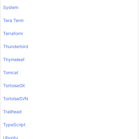
System
Tera Term
Terraform
Thunderbird
Thymeleaf
Tomcat
TortoiseGit
TortoiseSVN
Trailhead
TypeScript
Ubuntu