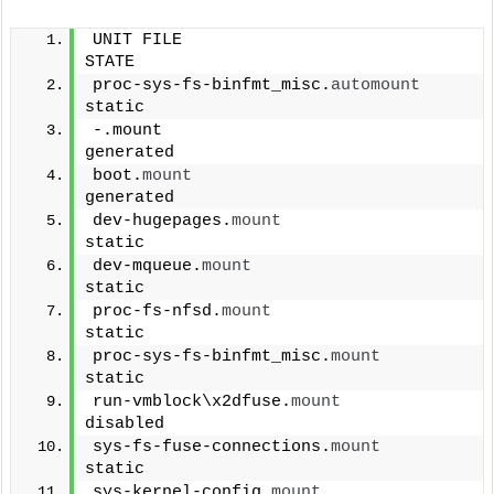
UNIT FILE                                  
STATE
proc-sys-fs-binfmt_misc.
automount
static
-.mount                                    
generated
boot.
mount
generated
dev-hugepages.
mount
static
dev-mqueue.
mount
static
proc-fs-nfsd.
mount
static
proc-sys-fs-binfmt_misc.
mount
static
run-vmblock\x2dfuse.
mount
disabled
sys-fs-fuse-connections.
mount
static
sys-kernel-config.
mount