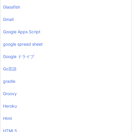
Glassfish
Gmail
Google Apps Script
google spread sheet
Google ドライブ
Go言語
gradle
Groovy
Heroku
Html
HTML5