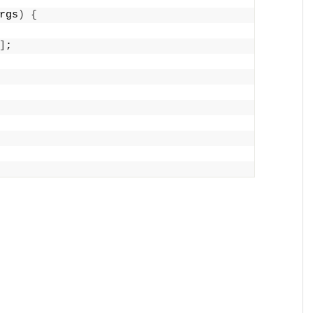
rgs
)
{
]
;