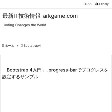

RSS
Feedly

メニュ
最新IT技術情報_arkgame.com

Coding Changes the World
サイド

前へ

ホーム
>

Bootstrap4

次へ

検索
「Bootstrap 4入門」 .progress-barでプログレスを
設定するサンプル