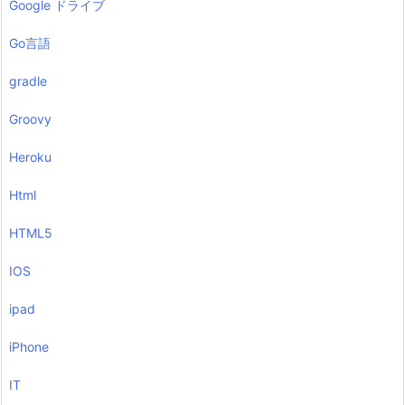
Google ドライブ
Go言語
gradle
Groovy
Heroku
Html
HTML5
IOS
ipad
iPhone
IT