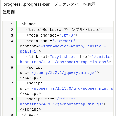
.progress, .progress-bar プログレスバーを表示
使用例
<
head
>
<
title
>
Bootstrapのサンプル
<
/title
>
<
meta charset=
"utf-8"
>
<
meta name=
"viewport"
content=
"width=device-width, initial-
scale=1"
>
<
link rel=
"stylesheet"
 href=
"/twitter-
bootstrap/4.3.1/css/bootstrap.min.css"
>
<
script 
src=
"/jquery/3.2.1/jquery.min.js"
>
<
/script
>
<
script 
src=
"/popper.js/1.15.0/umd/popper.min.js"
<
/script
>
<
script src=
"/twitter-
bootstrap/4.3.1/js/bootstrap.min.js"
>
<
/script
>
<
/head
>