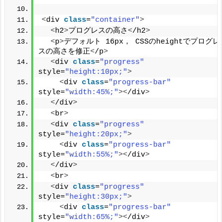
<
div 
class
=
"container"
>
<
h2
>
プログレスの高さ
<
/h2
>
<
p
>
デフォルト 16px， CSSのheightでプログレ
スの高さを修正
<
/p
>
<
div 
class
=
"progress"
style=
"height:10px;"
>
<
div 
class
=
"progress-bar"
style=
"width:45%;"
><
/div
>
<
/div
>
<
br
>
<
div 
class
=
"progress"
style=
"height:20px;"
>
<
div 
class
=
"progress-bar"
style=
"width:55%;"
><
/div
>
<
/div
>
<
br
>
<
div 
class
=
"progress"
style=
"height:30px;"
>
<
div 
class
=
"progress-bar"
style=
"width:65%;"
><
/div
>