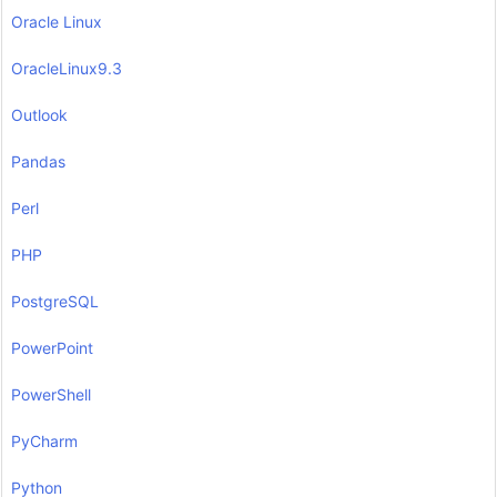
Oracle Linux
OracleLinux9.3
Outlook
Pandas
Perl
PHP
PostgreSQL
PowerPoint
PowerShell
PyCharm
Python