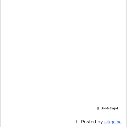

Bootstrap4

Posted by
arkgame