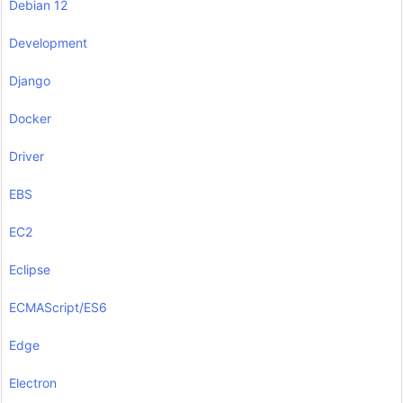
Debian 12
Development
Django
Docker
Driver
EBS
EC2
Eclipse
ECMAScript/ES6
Edge
Electron