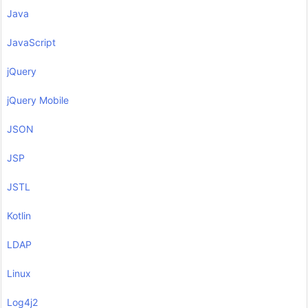
Java
JavaScript
jQuery
jQuery Mobile
JSON
JSP
JSTL
Kotlin
LDAP
Linux
Log4j2