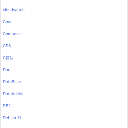
cloudwatch
Cmd
Composer
CSS
C言語
Dart
DataBase
Databricks
DB2
Debian 11