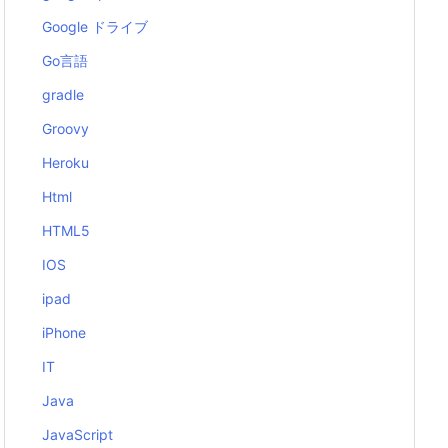
Google ドライブ
Go言語
gradle
Groovy
Heroku
Html
HTML5
IOS
ipad
iPhone
IT
Java
JavaScript