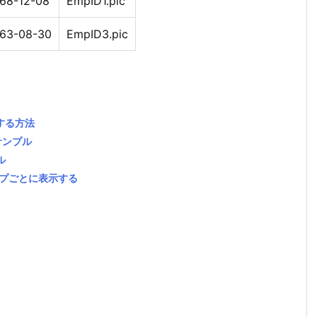
68-12-08
EmpID1.pic
963-08-30
EmpID3.pic
する方法
サンプル
ル
ループごとに表示する