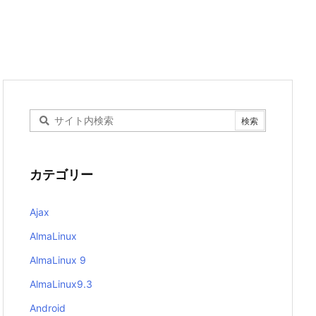
カテゴリー
Ajax
AlmaLinux
AlmaLinux 9
AlmaLinux9.3
Android