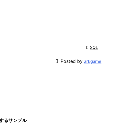

SQL

Posted by
arkgame
ープするサンプル