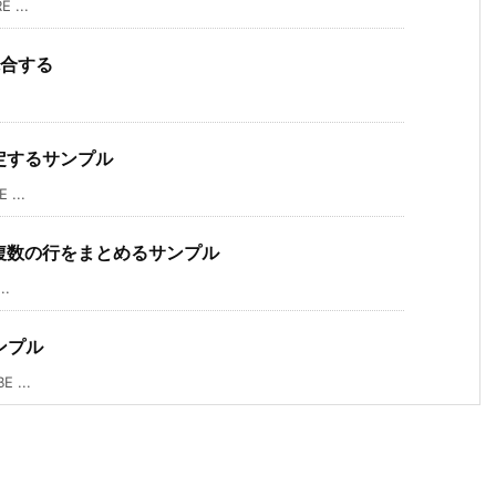
 ...
を統合する
指定するサンプル
...
して複数の行をまとめるサンプル
..
ンプル
 ...