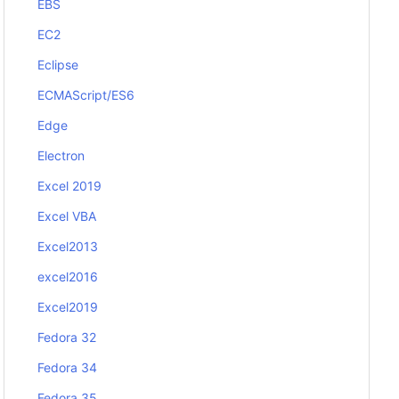
EBS
EC2
Eclipse
ECMAScript/ES6
Edge
Electron
Excel 2019
Excel VBA
Excel2013
excel2016
Excel2019
Fedora 32
Fedora 34
Fedora 35