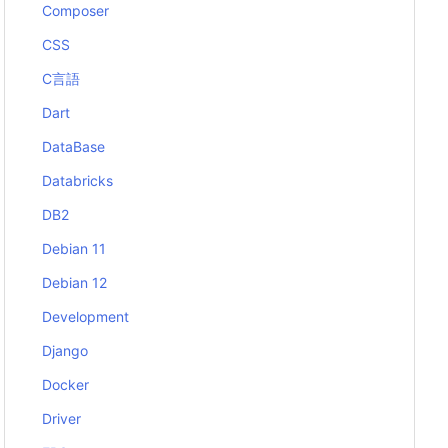
Composer
CSS
C言語
Dart
DataBase
Databricks
DB2
Debian 11
Debian 12
Development
Django
Docker
Driver