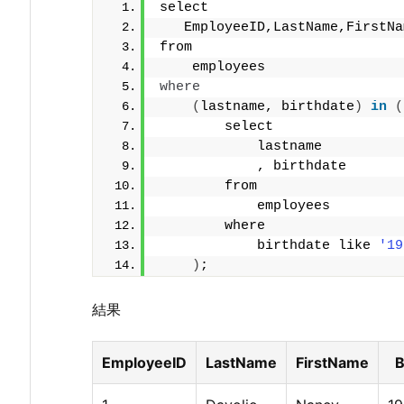
select
   EmployeeID,LastName,FirstNa
from
    employees 
where
(
lastname, birthdate
)
in
(
        select
            lastname
            , birthdate 
        from
            employees 
        where
            birthdate like 
'19
)
;
結果
EmployeeID
LastName
FirstName
B