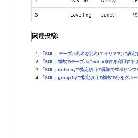
1
Davolio
Nancy
19
3
Leverling
Janet
1
関連投稿:
「SQL」 テーブル列名を別名(エイリアス)に設定
「SQL」複数のテーブルにnot in条件を利用する
「SQL」order byで指定項目の昇順で並ぶサンプ
「SQL」group byで指定項目の複数の行をグ