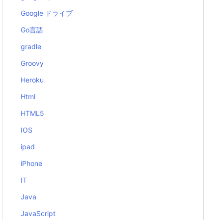
Google ドライブ
Go言語
gradle
Groovy
Heroku
Html
HTML5
IOS
ipad
iPhone
IT
Java
JavaScript