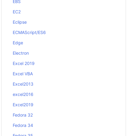
EBS
EC2
Eclipse
ECMAScript/ES6
Edge
Electron
Excel 2019
Excel VBA
Excel2013
excel2016
Excel2019
Fedora 32
Fedora 34
Fedora 35