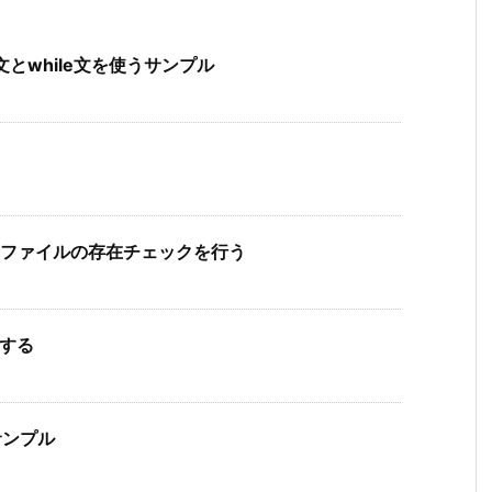
ld文とwhile文を使うサンプル
ルダとファイルの存在チェックを行う
信する
るサンプル