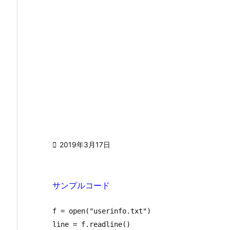

2019年3月17日
サンプルコード
f = open("userinfo.txt")            

line = f.readline()            
