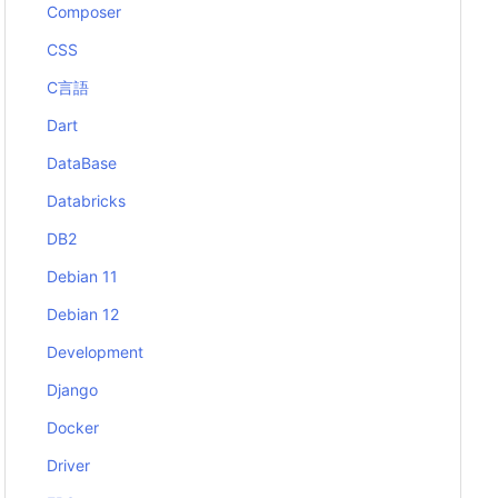
Composer
CSS
C言語
Dart
DataBase
Databricks
DB2
Debian 11
Debian 12
Development
Django
Docker
Driver