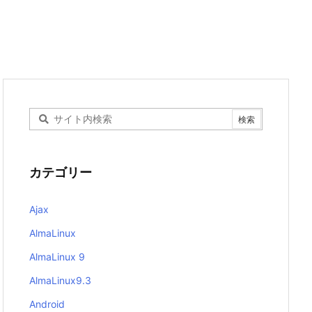
カテゴリー
Ajax
AlmaLinux
AlmaLinux 9
AlmaLinux9.3
Android