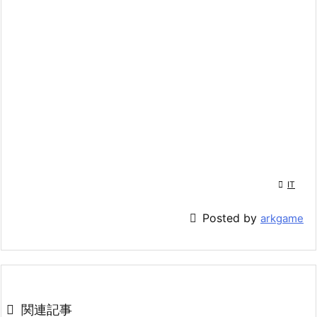

IT

Posted by
arkgame

関連記事