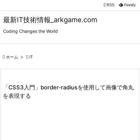

RSS
Feedly

メニュ
最新IT技術情報_arkgame.com

Coding Changes the World
サイド

前へ

ホーム
>

IT

次へ

検索
「CSS3入門」border-radiusを使用して画像で角丸
を表現する