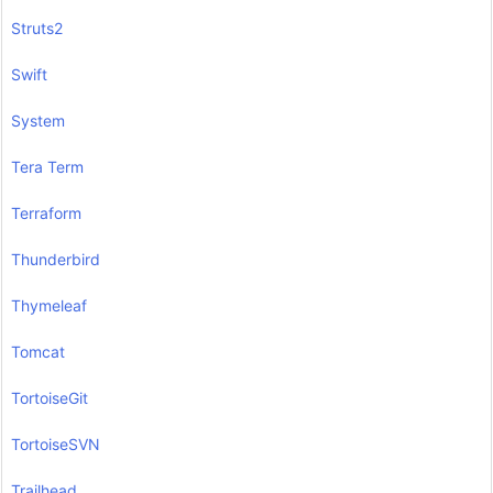
Struts2
Swift
System
Tera Term
Terraform
Thunderbird
Thymeleaf
Tomcat
TortoiseGit
TortoiseSVN
Trailhead