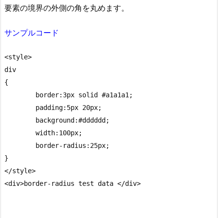
要素の境界の外側の角を丸めます。
サンプルコード
<style> 

div

{

	border:3px solid #a1a1a1;

	padding:5px 20px; 

	background:#dddddd;

	width:100px;

	border-radius:25px;

}

</style>

<div>border-radius test data </div>