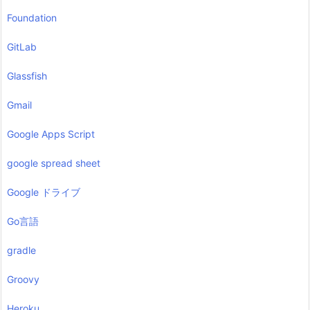
Foundation
GitLab
Glassfish
Gmail
Google Apps Script
google spread sheet
Google ドライブ
Go言語
gradle
Groovy
Heroku