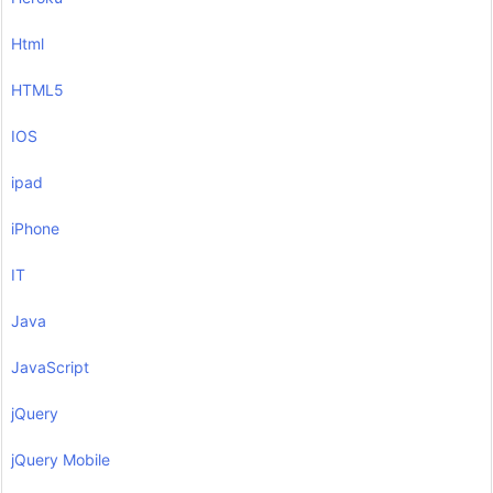
Html
HTML5
IOS
ipad
iPhone
IT
Java
JavaScript
jQuery
jQuery Mobile