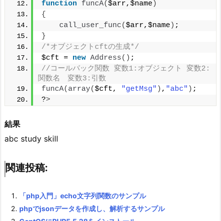
function
funcA
(
$arr,$name
)
{
call_user_func
(
$arr,$name
)
;
}
/*オブジェクトcftの生成*/
$cft = 
new
Address
()
;
//コールバック関数 変数1:オブジェクト 変数2:
関数名　変数3:引数
funcA
(
array
(
$cft, 
"getMsg"
)
,
"abc"
)
; 
?
>
結果
abc study skill
関連投稿:
「php入門」echo文字列関数のサンプル
phpでjsonデータを作成し、解析するサンプル