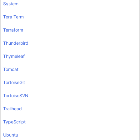
System
Tera Term
Terraform
Thunderbird
Thymeleaf
Tomcat
TortoiseGit
TortoiseSVN
Trailhead
TypeScript
Ubuntu