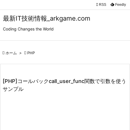

RSS
Feedly

メニュ
最新IT技術情報_arkgame.com

Coding Changes the World
サイド

前へ

ホーム
>

PHP

次へ

検索
[PHP]コールバックcall_user_func関数で引数を使う
サンプル