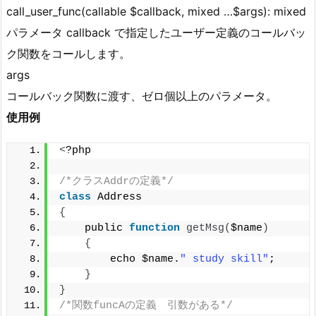
call_user_func(callable $callback, mixed …$args): mixed
パラメータ callback で指定したユーザー定義のコールバッ
ク関数をコールします。
args
コールバック関数に渡す、ゼロ個以上のパラメータ。
使用例
<
?php
/*クラスAddrの定義*/
class
 Address
{
    public 
function
getMsg
(
$name
)
{
        echo $name.
" study skill"
;
}
}
/*関数funcAの定義　引数がある*/