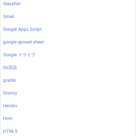
Glassfish
Gmail
Google Apps Script
google spread sheet
Google ドライブ
Go言語
gradle
Groovy
Heroku
Html
HTML5