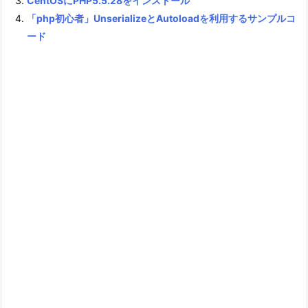
CentOSにPHP5.5.28をインストール
「php初心者」UnserializeとAutoloadを利用するサンプルコ
ード