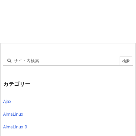
カテゴリー
Ajax
AlmaLinux
AlmaLinux 9