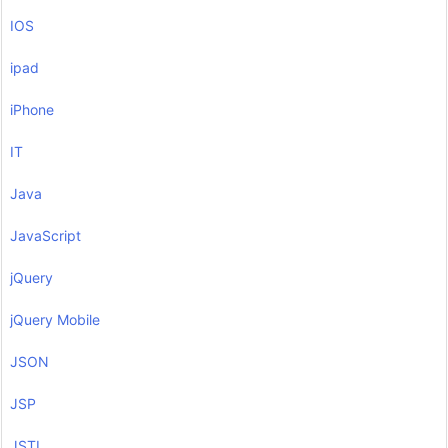
IOS
ipad
iPhone
IT
Java
JavaScript
jQuery
jQuery Mobile
JSON
JSP
JSTL