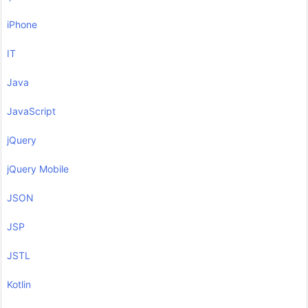
iPhone
IT
Java
JavaScript
jQuery
jQuery Mobile
JSON
JSP
JSTL
Kotlin