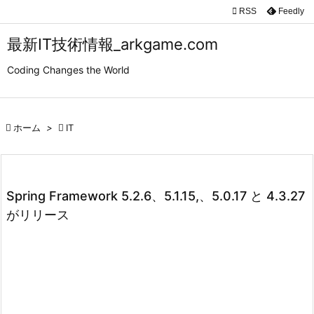

RSS
Feedly

メニュ
最新IT技術情報_arkgame.com

Coding Changes the World
サイド

前へ

ホーム
>

IT

次へ

検索
Spring Framework 5.2.6、5.1.15,、5.0.17 と 4.3.27
がリリース