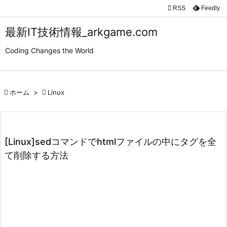

RSS
Feedly

メニュ
最新IT技術情報_arkgame.com

Coding Changes the World
サイド

前へ

ホーム
>

Linux

次へ

検索
[Linux]sedコマンドでhtmlファイルの中にタグを全
て削除する方法