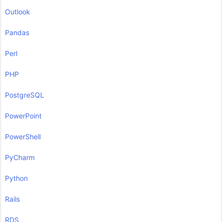
Outlook
Pandas
Perl
PHP
PostgreSQL
PowerPoint
PowerShell
PyCharm
Python
Rails
RDS