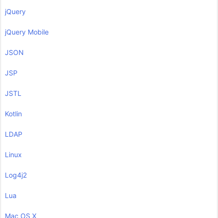
jQuery
jQuery Mobile
JSON
JSP
JSTL
Kotlin
LDAP
Linux
Log4j2
Lua
Mac OS X