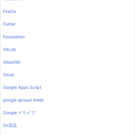
Firefox
Flutter
Foundation
GitLab
Glassfish
Gmail
Google Apps Script
google spread sheet
Google ドライブ
Go言語