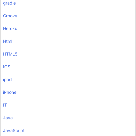
gradle
Groovy
Heroku
Html
HTML5
IOS
ipad
iPhone
IT
Java
JavaScript