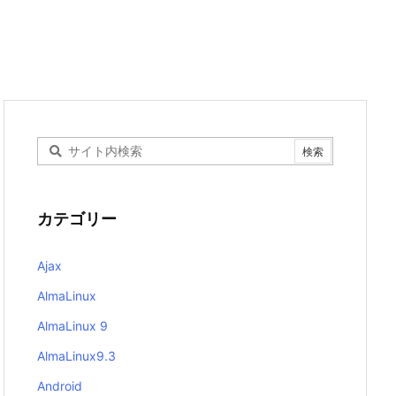
カテゴリー
Ajax
AlmaLinux
AlmaLinux 9
AlmaLinux9.3
Android