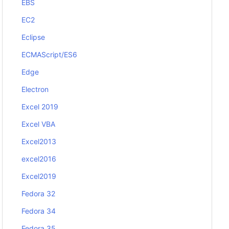
EBS
EC2
Eclipse
ECMAScript/ES6
Edge
Electron
Excel 2019
Excel VBA
Excel2013
excel2016
Excel2019
Fedora 32
Fedora 34
Fedora 35