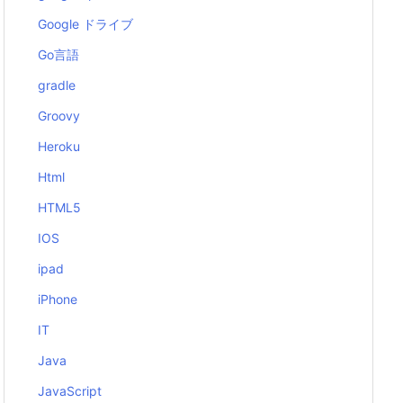
Google ドライブ
Go言語
gradle
Groovy
Heroku
Html
HTML5
IOS
ipad
iPhone
IT
Java
JavaScript