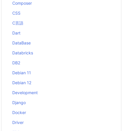
Composer
CSS
C言語
Dart
DataBase
Databricks
DB2
Debian 11
Debian 12
Development
Django
Docker
Driver