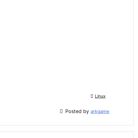

Linux

Posted by
arkgame