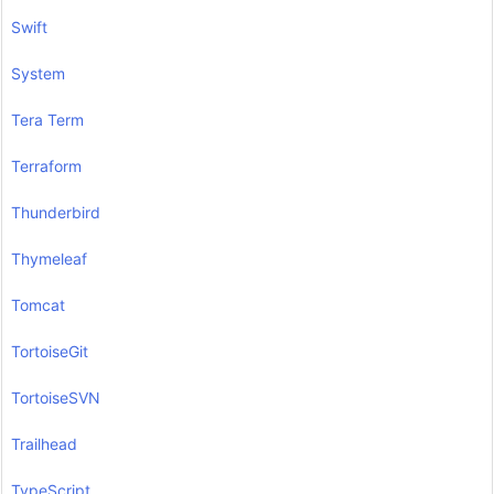
Swift
System
Tera Term
Terraform
Thunderbird
Thymeleaf
Tomcat
TortoiseGit
TortoiseSVN
Trailhead
TypeScript