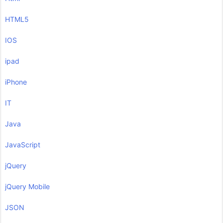
HTML5
IOS
ipad
iPhone
IT
Java
JavaScript
jQuery
jQuery Mobile
JSON