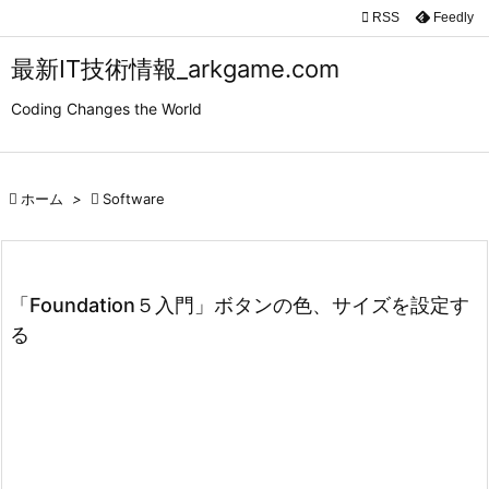

RSS
Feedly

メニュ
最新IT技術情報_arkgame.com

Coding Changes the World
サイド

前へ

ホーム
>

Software

次へ

検索
「Foundation５入門」ボタンの色、サイズを設定す
る