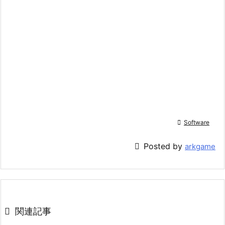

Software

Posted by
arkgame

関連記事