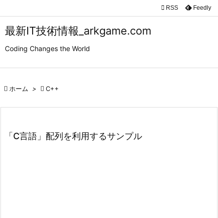

RSS
Feedly

メニュ
最新IT技術情報_arkgame.com

Coding Changes the World
サイド

前へ

ホーム
>

C++

次へ

検索
「C言語」配列を利用するサンプル