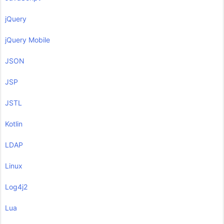
jQuery
jQuery Mobile
JSON
JSP
JSTL
Kotlin
LDAP
Linux
Log4j2
Lua