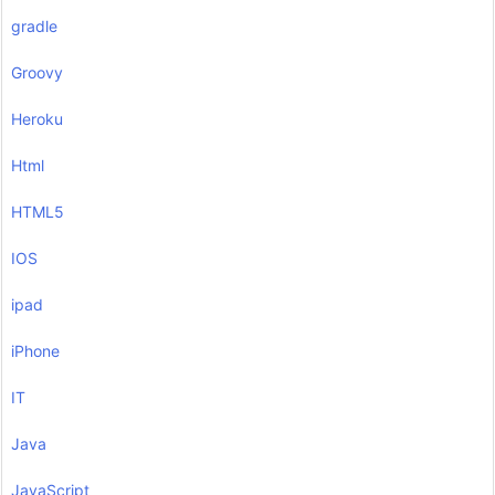
gradle
Groovy
Heroku
Html
HTML5
IOS
ipad
iPhone
IT
Java
JavaScript