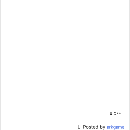

C++

Posted by
arkgame