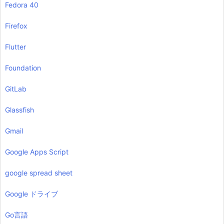
Fedora 40
Firefox
Flutter
Foundation
GitLab
Glassfish
Gmail
Google Apps Script
google spread sheet
Google ドライブ
Go言語