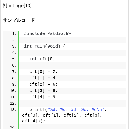
例 int age[10]
サンプルコード
#include <stdio.h>
int
main
(
void
)
{
int
 cft
[
5
]
;
  cft
[
0
]
 = 2;
  cft
[
1
]
 = 4;
  cft
[
2
]
 = 6;
  cft
[
3
]
 = 8;
  cft
[
4
]
 = 9;
printf
(
"%d, %d, %d, %d, %d\n"
, 
cft
[
0
]
, cft
[
1
]
, cft
[
2
]
, cft
[
3
]
, 
cft
[
4
]))
;