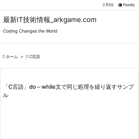

RSS
Feedly

メニュ
最新IT技術情報_arkgame.com

Coding Changes the World
サイド

前へ

ホーム
>

C言語

次へ

検索
「C言語」do～while文で同じ処理を繰り返すサンプ
ル