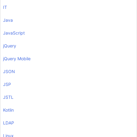
IT
Java
JavaScript
jQuery
jQuery Mobile
JSON
JSP
JSTL
Kotlin
LDAP
Linux