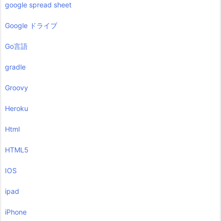
google spread sheet
Google ドライブ
Go言語
gradle
Groovy
Heroku
Html
HTML5
IOS
ipad
iPhone