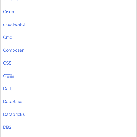
Cisco
cloudwatch
Cmd
Composer
CSS
C言語
Dart
DataBase
Databricks
DB2