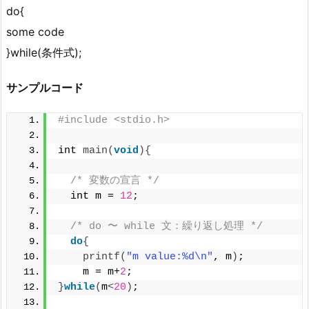
do{
some code
}while(条件式);
サンプルコード
#include <stdio.h>
int 
main
(
void
){
/* 変数の宣言 */
  int m = 
12
;
/* do 〜 while 文：繰り返し処理 */
do
{
printf
(
"m value:%d\n"
, m
)
;
    m = m+
2
;
}
while
(
m
<
20
)
;