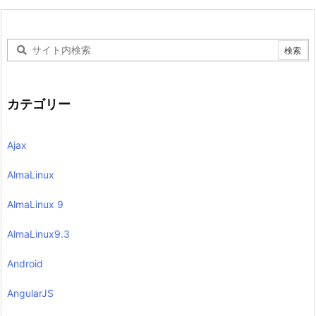
カテゴリー
Ajax
AlmaLinux
AlmaLinux 9
AlmaLinux9.3
Android
AngularJS