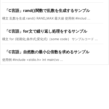
「C言語」rand()関数で乱数を生成するサンプル
構文 乱数を生成 rand() RAND_MAX 最大値 使用例 #includ ...
「C言語」for文で繰り返し処理をするサンプル
構文 for (初期化;条件式;変化式)｛some code｝ サンプルコード ...
「C言語」自然数の最小公倍数を求めるサンプル
使用例 #include <stdio.h> int main(vo ...