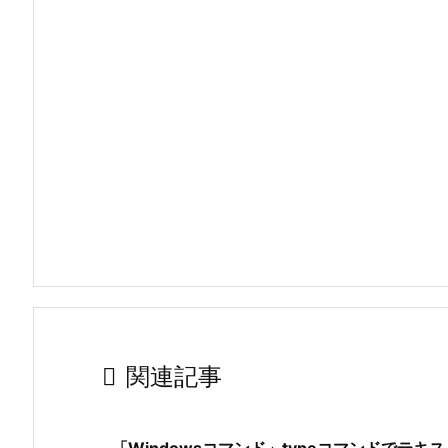

関連記事
「Windowsコマンド」typeコマンドでテ