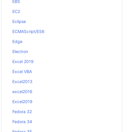
EBS
EC2
Eclipse
ECMAScript/ES6
Edge
Electron
Excel 2019
Excel VBA
Excel2013
excel2016
Excel2019
Fedora 32
Fedora 34
Fedora 35