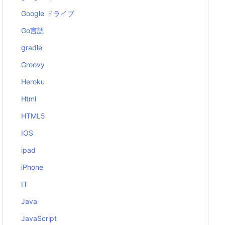
Google ドライブ
Go言語
gradle
Groovy
Heroku
Html
HTML5
IOS
ipad
iPhone
IT
Java
JavaScript