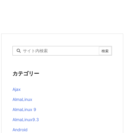
カテゴリー
Ajax
AlmaLinux
AlmaLinux 9
AlmaLinux9.3
Android