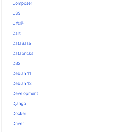
Composer
CSS
C言語
Dart
DataBase
Databricks
DB2
Debian 11
Debian 12
Development
Django
Docker
Driver