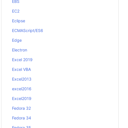
EBS
EC2
Eclipse
ECMAScript/ES6
Edge
Electron
Excel 2019
Excel VBA
Excel2013
excel2016
Excel2019
Fedora 32
Fedora 34
Fedora 35