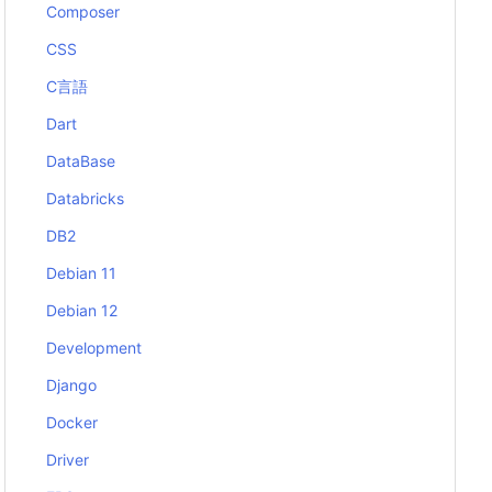
Composer
CSS
C言語
Dart
DataBase
Databricks
DB2
Debian 11
Debian 12
Development
Django
Docker
Driver