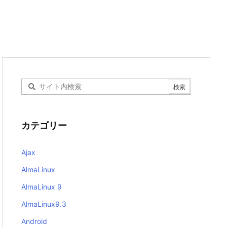
カテゴリー
Ajax
AlmaLinux
AlmaLinux 9
AlmaLinux9.3
Android