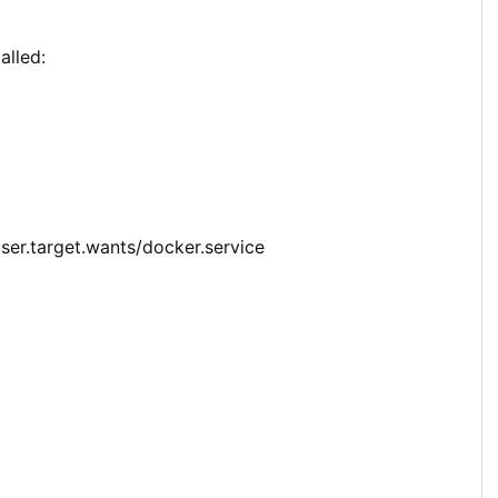
alled:
ser.target.wants/docker.service