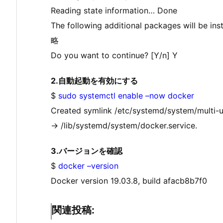
Reading state information… Done
The following additional packages will be inst
略
Do you want to continue? [Y/n] Y
2.自動起動を有効にする
$
sudo systemctl enable –now docker
Created symlink /etc/systemd/system/multi-u
→ /lib/systemd/system/docker.service.
3.バージョンを確認
$
docker –version
Docker version 19.03.8, build afacb8b7f0
関連投稿: