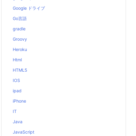
Google ドライブ
Go言語
gradle
Groovy
Heroku
Html
HTML5
IOS
ipad
iPhone
IT
Java
JavaScript