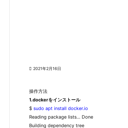

2021年2月16日
操作方法
1.dockerをインストール
$
sudo apt install docker.io
Reading package lists… Done
Building dependency tree