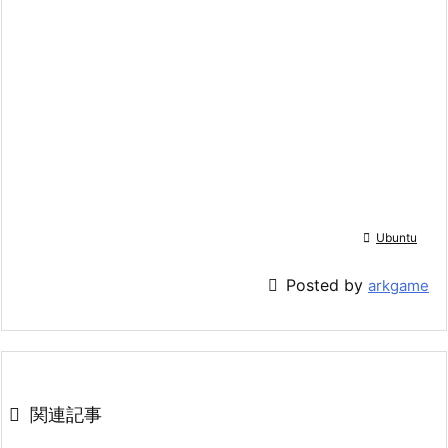

Ubuntu

Posted by
arkgame

関連記事