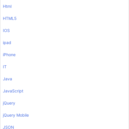
Html
HTML5
IOS
ipad
iPhone
IT
Java
JavaScript
jQuery
jQuery Mobile
JSON