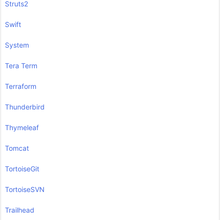
Struts2
Swift
System
Tera Term
Terraform
Thunderbird
Thymeleaf
Tomcat
TortoiseGit
TortoiseSVN
Trailhead