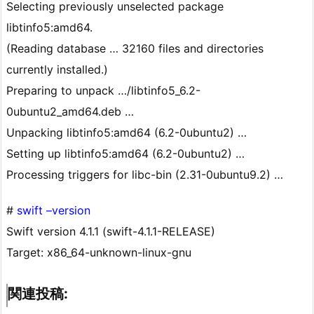
Selecting previously unselected package
libtinfo5:amd64.
(Reading database … 32160 files and directories
currently installed.)
Preparing to unpack …/libtinfo5_6.2-
0ubuntu2_amd64.deb …
Unpacking libtinfo5:amd64 (6.2-0ubuntu2) …
Setting up libtinfo5:amd64 (6.2-0ubuntu2) …
Processing triggers for libc-bin (2.31-0ubuntu9.2) …
#
swift –version
Swift version 4.1.1 (swift-4.1.1-RELEASE)
Target: x86_64-unknown-linux-gnu
関連投稿: