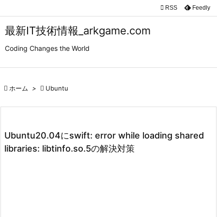

RSS
Feedly

メニュ
最新IT技術情報_arkgame.com

Coding Changes the World
サイド

前へ

ホーム
>

Ubuntu

次へ

検索
Ubuntu20.04にswift: error while loading shared
libraries: libtinfo.so.5の解決対策