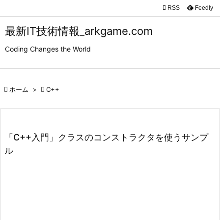

RSS
Feedly

メニュ
最新IT技術情報_arkgame.com

Coding Changes the World
サイド

前へ

ホーム
>

C++

次へ

検索
「C++入門」クラスのコンストラクタを使うサンプ
ル