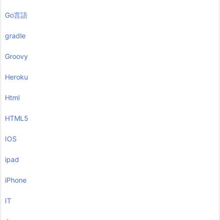
Go言語
gradle
Groovy
Heroku
Html
HTML5
IOS
ipad
iPhone
IT