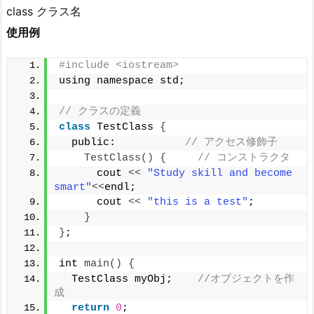
class クラス名
使用例
#include <iostream>
using namespace std;
// クラスの定義
class
 TestClass 
{
  public:           
// アクセス修飾子
TestClass
()
{
// コンストラクタ
      cout 
<<
"Study skill and become 
smart"
<<
endl;
      cout 
<<
"this is a test"
;
}
}
;
int 
main
()
{
  TestClass myObj;    
//オブジェクトを作
成
return
0
;