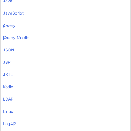
Java
JavaScript
jQuery
jQuery Mobile
JSON
JSP
JSTL
Kotlin
LDAP
Linux
Log4j2