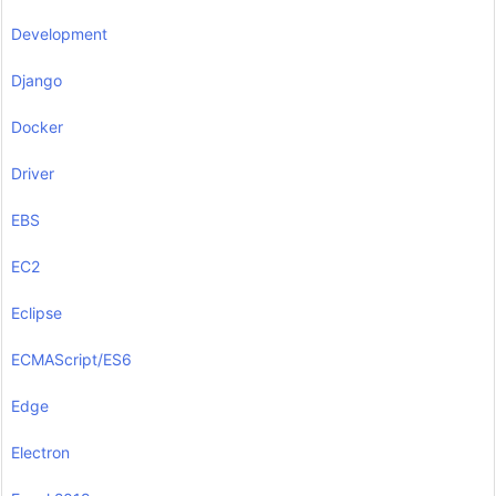
Development
Django
Docker
Driver
EBS
EC2
Eclipse
ECMAScript/ES6
Edge
Electron