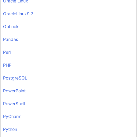
Oracle Linux
OracleLinux9.3
Outlook
Pandas
Perl
PHP
PostgreSQL
PowerPoint
PowerShell
PyCharm
Python