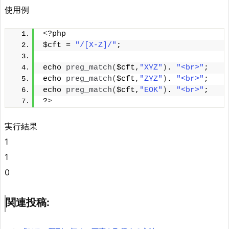
使用例
<
?php
$cft = 
"/[X-Z]/"
;
echo 
preg_match
(
$cft,
"XYZ"
)
. 
"<br>"
; 
echo 
preg_match
(
$cft,
"ZYZ"
)
. 
"<br>"
; 
echo 
preg_match
(
$cft,
"EOK"
)
. 
"<br>"
; 
?
>
実行結果
1
1
0
関連投稿: