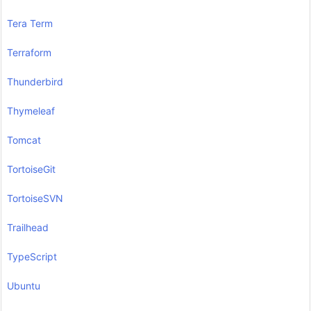
Tera Term
Terraform
Thunderbird
Thymeleaf
Tomcat
TortoiseGit
TortoiseSVN
Trailhead
TypeScript
Ubuntu