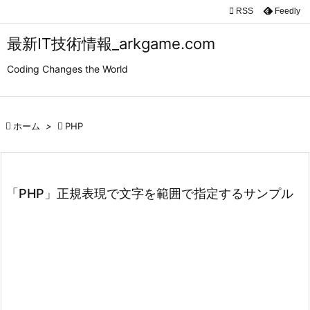

RSS
Feedly

メニュ
最新IT技術情報_arkgame.com

Coding Changes the World
サイド

前へ

ホーム
>

PHP

次へ

検索
「PHP」正規表現で文字を範囲で指定するサンプル