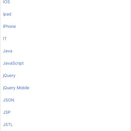
IOS
ipad
iPhone
IT
Java
JavaScript
jQuery
jQuery Mobile
JSON
JSP
JSTL