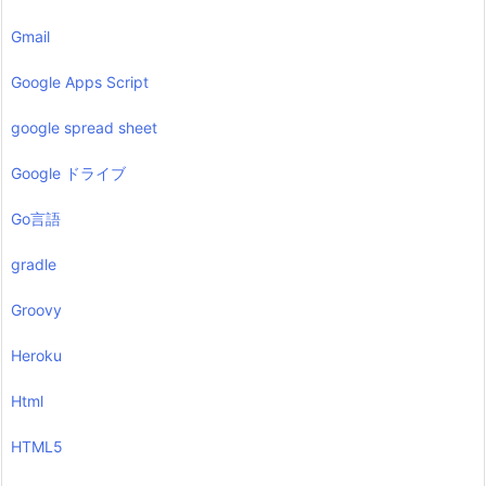
Gmail
Google Apps Script
google spread sheet
Google ドライブ
Go言語
gradle
Groovy
Heroku
Html
HTML5