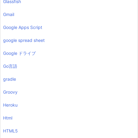
Glassfish
Gmail
Google Apps Script
google spread sheet
Google ドライブ
Go言語
gradle
Groovy
Heroku
Html
HTML5