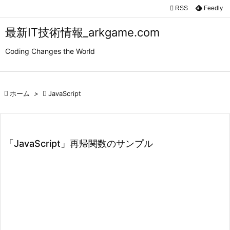

RSS
Feedly

メニュ
最新IT技術情報_arkgame.com

Coding Changes the World
サイド

前へ

ホーム
>

JavaScript

次へ

検索
「JavaScript」再帰関数のサンプル