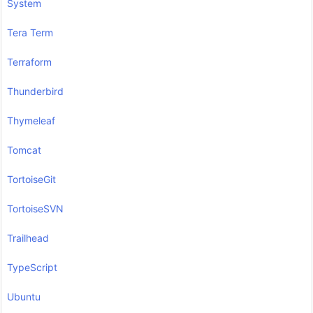
System
Tera Term
Terraform
Thunderbird
Thymeleaf
Tomcat
TortoiseGit
TortoiseSVN
Trailhead
TypeScript
Ubuntu