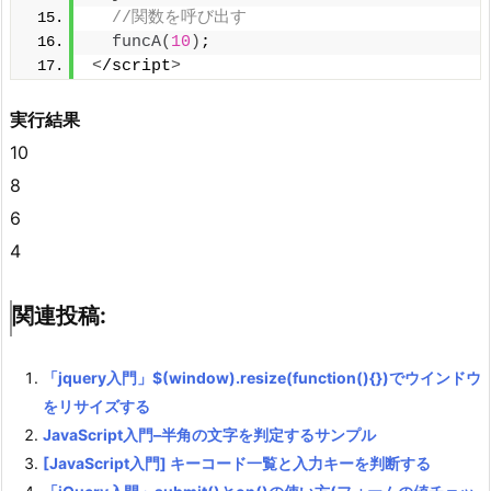
//関数を呼び出す
funcA
(
10
)
; 
<
/script
>
実行結果
10
8
6
4
関連投稿:
「jquery入門」$(window).resize(function(){})でウインドウ
をリサイズする
JavaScript入門–半角の文字を判定するサンプル
[JavaScript入門] キーコード一覧と入力キーを判断する