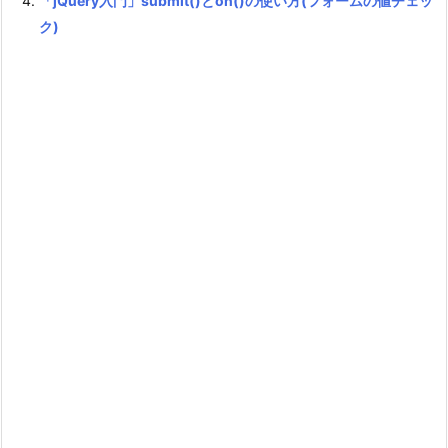
「jQuery入門」submit()とon()の使い方(フォームの値チェッ
ク)