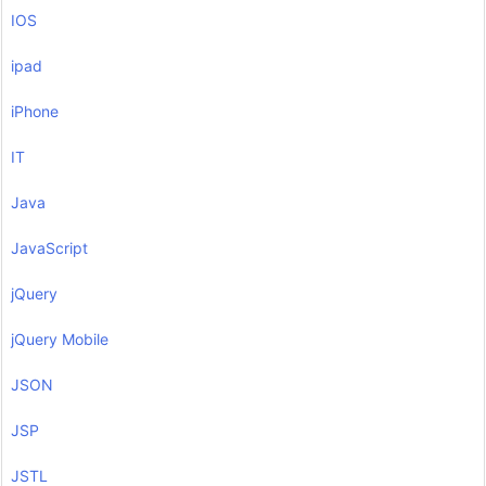
IOS
ipad
iPhone
IT
Java
JavaScript
jQuery
jQuery Mobile
JSON
JSP
JSTL