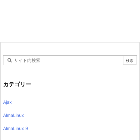
カテゴリー
Ajax
AlmaLinux
AlmaLinux 9