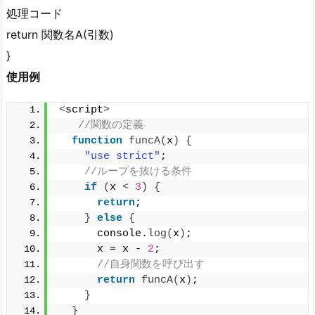
処理コード
return 関数名A(引数)
}
使用例
<
script
>
//関数の定義
function
funcA
(
x
)
{
"use strict"
;
//ループを抜ける条件
if
(
x 
<
3
)
{
return
;
}
else
{
      console.
log
(
x
)
;
      x = x - 
2
;
//自身関数を呼び出す
return
funcA
(
x
)
;
}
}