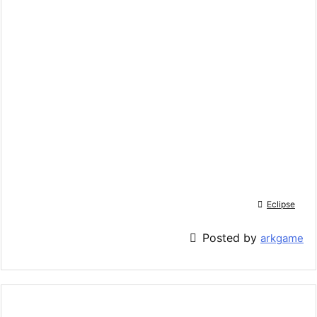

Eclipse

Posted by
arkgame