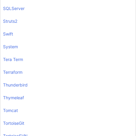
SQLServer
Struts2
Swift
System
Tera Term
Terraform
Thunderbird
Thymeleaf
Tomcat
TortoiseGit
TortoiseSVN