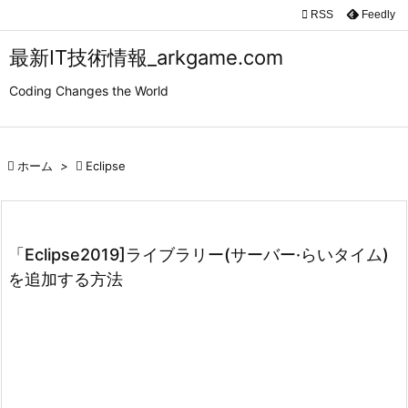

RSS
Feedly

メニュ
最新IT技術情報_arkgame.com

Coding Changes the World
サイド

前へ

ホーム
>

Eclipse

次へ

検索
「Eclipse2019]ライブラリー(サーバー·らいタイム)
を追加する方法