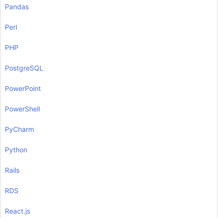
Pandas
Perl
PHP
PostgreSQL
PowerPoint
PowerShell
PyCharm
Python
Rails
RDS
React.js