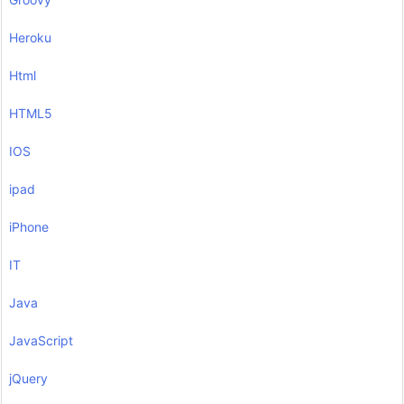
Heroku
Html
HTML5
IOS
ipad
iPhone
IT
Java
JavaScript
jQuery