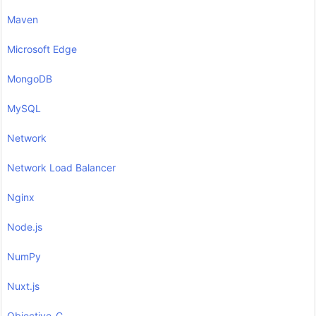
Maven
Microsoft Edge
MongoDB
MySQL
Network
Network Load Balancer
Nginx
Node.js
NumPy
Nuxt.js
Objective-C