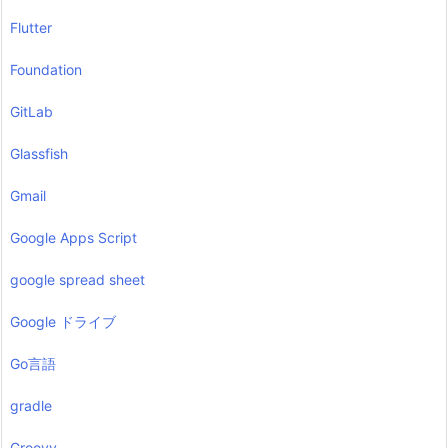
Flutter
Foundation
GitLab
Glassfish
Gmail
Google Apps Script
google spread sheet
Google ドライブ
Go言語
gradle
Groovy