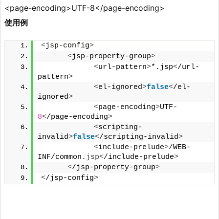
<page-encoding>UTF-8</page-encoding>
使用例
<
jsp-config
>
<
jsp-property-group
>
<
url-pattern
>
*.jsp
<
/url-
pattern
>
<
el-ignored
>
false
<
/el-
ignored
>
<
page-encoding
>
UTF-
8
<
/page-encoding
>
<
scripting-
invalid
>
false
<
/scripting-invalid
>
<
include-prelude
>
/WEB-
INF/common.
jsp
<
/include-prelude
>
<
/jsp-property-group
>
<
/jsp-config
>