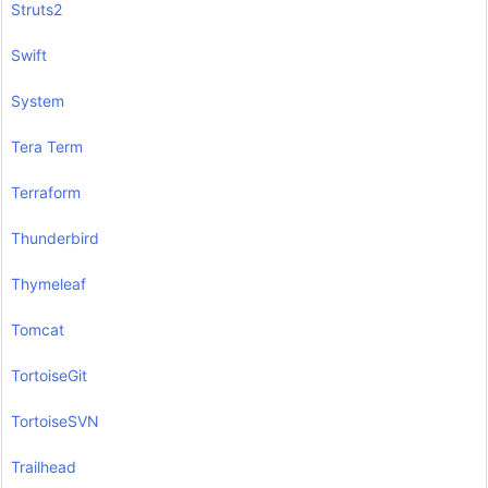
Struts2
Swift
System
Tera Term
Terraform
Thunderbird
Thymeleaf
Tomcat
TortoiseGit
TortoiseSVN
Trailhead