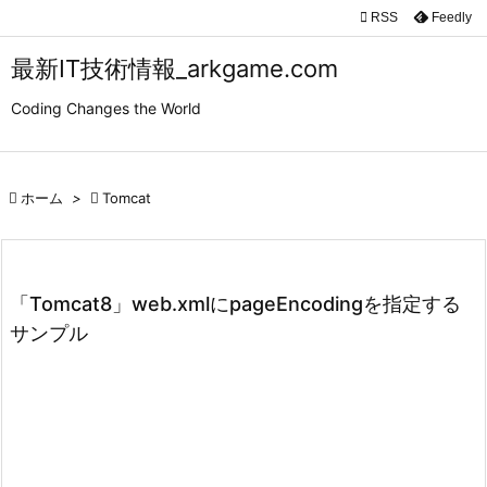

RSS
Feedly

メニュ
最新IT技術情報_arkgame.com

Coding Changes the World
サイド

前へ

ホーム
>

Tomcat

次へ

検索
「Tomcat8」web.xmlにpageEncodingを指定する
サンプル