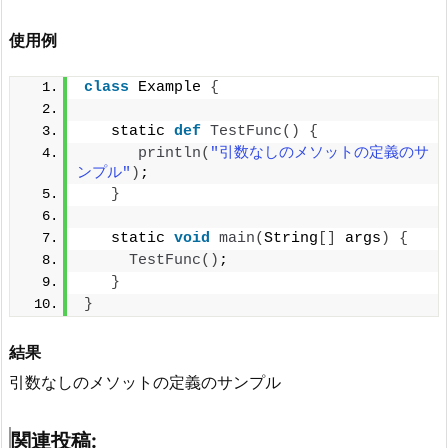
使用例
class
 Example 
{
   static 
def
TestFunc
()
{
println
(
"引数なしのメソットの定義のサ
ンプル"
)
;
}
   static 
void
main
(
String
[]
 args
)
{
TestFunc
()
;
}
}
結果
引数なしのメソットの定義のサンプル
関連投稿: