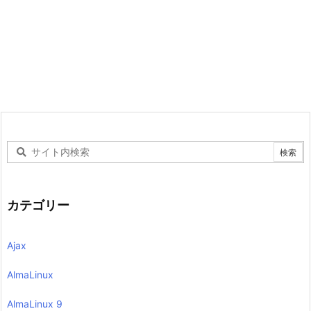
カテゴリー
Ajax
AlmaLinux
AlmaLinux 9