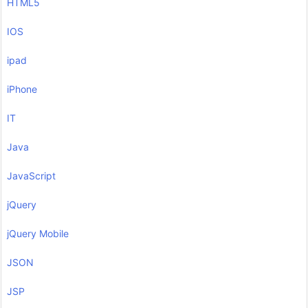
HTML5
IOS
ipad
iPhone
IT
Java
JavaScript
jQuery
jQuery Mobile
JSON
JSP