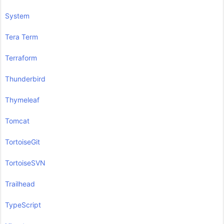
System
Tera Term
Terraform
Thunderbird
Thymeleaf
Tomcat
TortoiseGit
TortoiseSVN
Trailhead
TypeScript