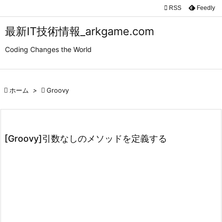

RSS
Feedly

メニュ
最新IT技術情報_arkgame.com

Coding Changes the World
サイド

前へ

ホーム
>

Groovy

次へ

検索
[Groovy]引数なしのメソッドを定義する