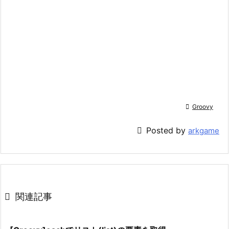

Groovy

Posted by
arkgame

関連記事