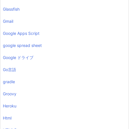
Glassfish
Gmail
Google Apps Script
google spread sheet
Google ドライブ
Go言語
gradle
Groovy
Heroku
Html