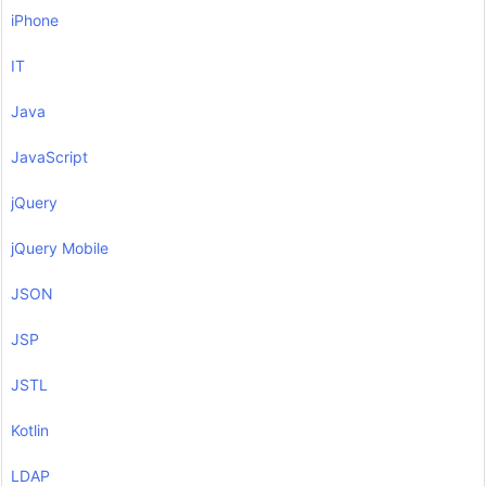
iPhone
IT
Java
JavaScript
jQuery
jQuery Mobile
JSON
JSP
JSTL
Kotlin
LDAP