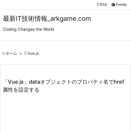

RSS
Feedly

メニュ
最新IT技術情報_arkgame.com

Coding Changes the World
サイド

前へ

ホーム
>

Vue.js

次へ

検索
「Vue.js」dataオブジェクトのプロパティ名でhref
属性を設定する