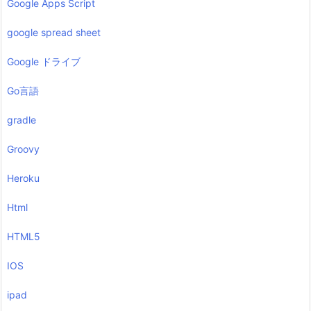
Google Apps Script
google spread sheet
Google ドライブ
Go言語
gradle
Groovy
Heroku
Html
HTML5
IOS
ipad