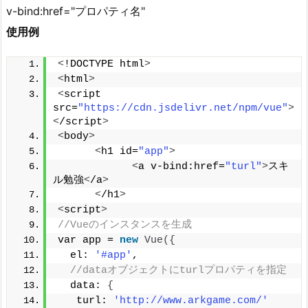
v-bind:href="プロパティ名"
使用例
<
!DOCTYPE html
>
<
html
>
<
script 
src=
"https://cdn.jsdelivr.net/npm/vue"
>
<
/script
>
<
body
>
<
h1 id=
"app"
>
<
a v-bind:href=
"turl"
>
スキ
ル勉強
<
/a
>
<
/h1
>
<
script
>
//Vueのインスタンスを生成
var app = 
new
Vue
({
  el: 
'#app'
,
//dataオブジェクトにturlプロパティを指定
  data: 
{
   turl: 
'http://www.arkgame.com/'