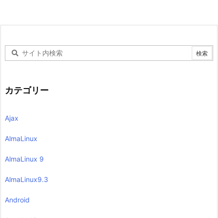
カテゴリー
Ajax
AlmaLinux
AlmaLinux 9
AlmaLinux9.3
Android