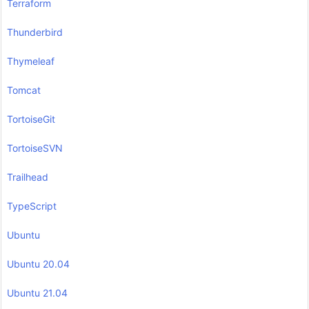
Terraform
Thunderbird
Thymeleaf
Tomcat
TortoiseGit
TortoiseSVN
Trailhead
TypeScript
Ubuntu
Ubuntu 20.04
Ubuntu 21.04